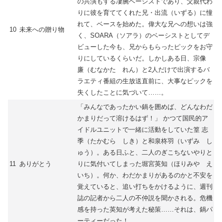
の共演もする凄腕ベーシストであり、父親代わ
りに彼を育ててくれた兄・出流（いずる）に憧
れて、ベースを始めた。偉大な兄への想いは強
10
未来への贈り物
く、SOARA（ソアラ）のベーシストとしてデ
ビューした今も、兄からもらったピックをお守
りにしているくらいだ。しかしある日、宗像
廉（むなかた れん）と2人だけで出演するバ
ラエティ番組の生放送直前に、大事なピックを
失くしたことに気づいて……。
「みんなであったかい鍋を囲めば、どんなわだ
かまりだって溶けるはず！」 かつて国民的ア
イドルユニットで一緒に活動をしていた篁 志
季（たかむら しき）と和泉柊羽（いずみ し
ゅう）。ある日ふと、二人のぎこちないやりと
11
ありがとう
りに気付いてしまった堀宮英知（ほりみや え
いち）。何か、わだかまりがあるのかと不安を
覚えていると、追い打ちをかけるように、週刊
誌の記者から二人の不仲説を聞かされる。危機
感を持った英知が考えた秘策……それは、鍋パ
ーティーだった！