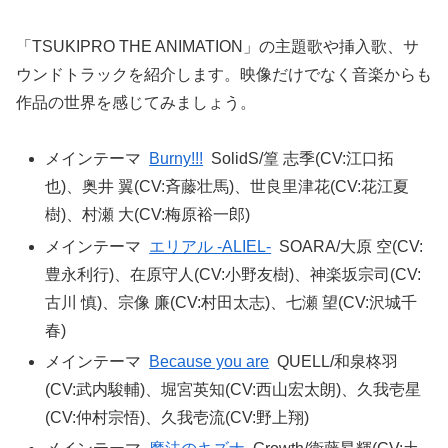
「TSUKIPRO THE ANIMATION」の主題歌や挿入歌、サ
ウンドトラックを紹介します。映像だけでなく音楽からも
作品の世界を感じてみましょう。
メインテーマ
Burny!!!
SolidS/篁 志季(CV:江口拓
也)、奥井 翼(CV:斉藤壮馬)、世良里津花(CV:花江夏
樹)、村瀬 大(CV:梅原裕一郎)
メインテーマ
エリアル -ALIEL-
SOARA/大原 空(CV:
豊永利行)、在原守人(CV:小野友樹)、神楽坂宗司(CV:
古川 慎)、宗像 廉(CV:村田太志)、七瀬 望(CV:沢城千
春)
メインテーマ
Because you are
QUELL/和泉柊羽
(CV:武内駿輔)、堀宮英知(CV:西山宏太朗)、久我壱星
(CV:仲村宗悟)、久我壱流(CV:野上翔)