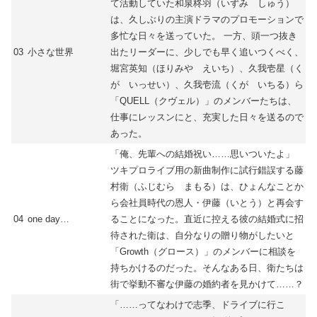
て活動していた和泉柊羽（いずみ しゅう）
は、久しぶりの主演ドラマのプロモーションで
多忙な日々を送っていた。 一方、頭一つ抜き
03
小さな世界
出たリーダーに、少しでも早く追いつくべく、
堀宮英知（ほりみや えいち）、久我壱星（く
が いっせい）、久我壱流（くが いちる）ら
「QUELL（クヴェル）」のメンバーたちは、
仕事にレッスンにと、充実した日々を送るので
あった。
「俺、先輩への結婚祝い……思いついたよ」
ツキプロライブ用の新曲制作に試行錯誤する藤
村衛（ふじむら まもる）は、ひょんなことか
ら会社員時代の恩人・伊藤（いとう）と再会す
04
one day…
ることになった。直近に控える彼の結婚式に招
待された衛は、自分なりの贈り物がしたいと
「Growth（グロース）」のメンバーに相談を
持ちかけるのだった。そんなある日、衛たちは
街で挙動不審な伊藤の婚約者を見かけて……？
「……ってなわけで志季、ドライブに行こ