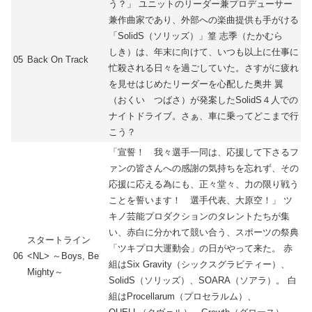
う？」 ユニットのリーダー兼プロデューサー
兼作曲家であり、外部への楽曲提供も手がける
「SolidS（ソリッズ）」篁 志季（たかむら
しき）は、年末に向けて、いつも以上に仕事に
05
Back On Track
忙殺される日々を過ごしていた。さすがに疲れ
を見せはじめたリーダーを心配した奥井 翼
（おくい つばさ）が発案したSolidS４人での
ナイトドライブ。さぁ、車に乗ってどこまで行
こう？
「宣誓！ 我々選手一同は、応援して下さるフ
ァンの皆さんへの感謝の気持ちを忘れず、その
応援に応える為にも、正々堂々、力の限り戦う
ことを誓います！ 選手代表、大原空！」 ツ
キノ芸能プロダクションのタレントたちが集
い、赤白に分かれて競い合う、スポーツの祭典
スタートライン
「ツキプロ大運動会」の日がやって来た。 赤
06
<NL> ～Boys, Be
組はSix Gravity（シックスグラビティー）、
Mighty～
SolidS（ソリッズ）、SOARA（ソアラ）。 白
組はProcellarum（プロセラルム）、