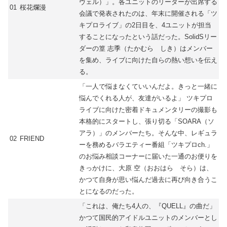
ヴェル）」。各ユニットのリーダーが出席する
01
桜花爛漫
会議で発表されたのは、年末に開催される「ツ
キプロライブ」の2日目を、4ユニットが担当
することになったという話だった。SolidSリー
ダーの篁 志季（たかむら しき）はメンバー
を集め、ライブに向けた自らの熱い想いを伝え
る。
「一人で悩まなくていいんだよ。きっと一緒に
悩んでくれる人が、友達がいるよ」 ツキプロ
ライブに向けた密着ドキュメンタリーの撮影も
本格的にスタートし、張り切る「SOARA（ソ
アラ）」のメンバーたち。そんな中、レギュラ
02
FRIEND
ーを務めるバラエティー番組「ツキプロch.」
のお悩み相談コーナーに届いた一通のお便りを
きっかけに、大原 空（おおはら そら）は、
かつて自身が思い悩んだ過去に再び向き合うこ
とになるのだった。
「これは、俺たち4人の、『QUELL』の曲だ」
かつて国民的アイドルユニットのメンバーとし