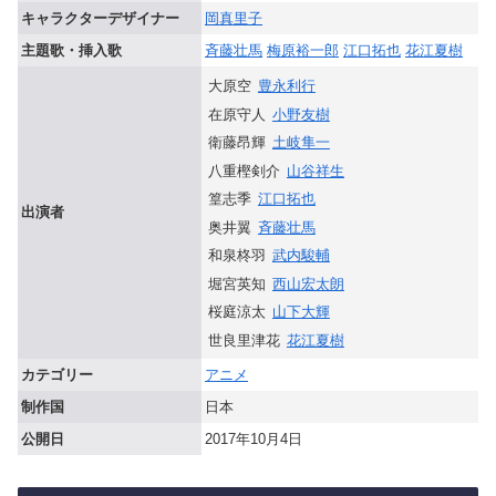
キャラクターデザイナー
岡真里子
主題歌・挿入歌
斉藤壮馬
梅原裕一郎
江口拓也
花江夏樹
大原空
豊永利行
在原守人
小野友樹
衛藤昂輝
土岐隼一
八重樫剣介
山谷祥生
篁志季
江口拓也
出演者
奥井翼
斉藤壮馬
和泉柊羽
武内駿輔
堀宮英知
西山宏太朗
桜庭涼太
山下大輝
世良里津花
花江夏樹
カテゴリー
アニメ
制作国
日本
公開日
2017年10月4日