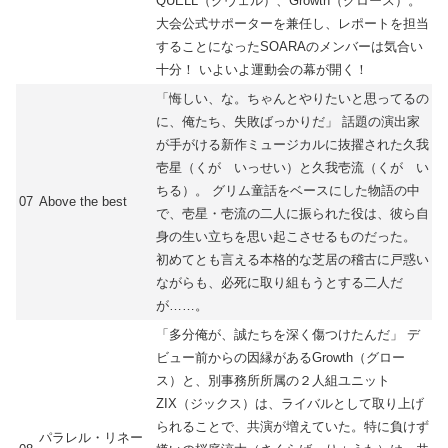
QUELL（クヴェル）、Growth（グロース）。
大会公式サポーターを兼任し、レポートを担当
することになったSOARAのメンバーは気合い
十分！ いよいよ運動会の幕が開く！
「悔しい、な。ちゃんとやりたいと思ってるの
に、俺たち、失敗ばっかりだ」 話題の演出家
が手がける新作ミュージカルに抜擢された久我
壱星（くが いっせい）と久我壱流（くが い
ちる）。 グリム童話をベースにした物語の中
07
Above the best
で、壱星・壱流の二人に振られた役は、彼ら自
身の生い立ちを思い起こさせるものだった。
初めてとも言える本格的な芝居の稽古に戸惑い
ながらも、必死に取り組もうとする二人だ
が……。
「多分俺が、誠たちを深く傷つけたんだ」 デ
ビュー前からの因縁があるGrowth（グロー
ス）と、別事務所所属の２人組ユニット
ZIX（ジックス）は、ライバルとして取り上げ
られることで、共演が増えていた。特に負けず
パラレル・リネー