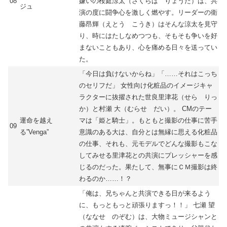
08
嫌いの桜庭涼太（さくらば りょうた）は、共
ジュ
演の度に闘争心を激しく燃やす。リーダーの衛
藤昂輝（えとう こうき）はそんな涼太を見守
り、時にはたしなめつつも、そもそも争いを好
まないこともあり、心を痛める日々を送ってい
た。
「今日は負けないからね」「……それはこっち
のセリフだ」 女性向け化粧品のイメージキャ
ラクターに抜擢された世良里津花（せら りっ
か）と村瀬 大（むらせ だい）。 CMのテー
運命を越え
マは「姫と騎士」。もともと撮影の仕事に苦手
09
る”Venga”
意識のある大は、自分とは無縁に思える化粧品
の仕事、それも、元モデルでどんな撮影もこな
してみせる里津花との共演にプレッシャーを感
じるのだった。果たして、無事にＣＭ撮影は終
わるのか……！？
「俺は、兄ちゃんと共演できる日が来るよう
に、もっともっと頑張りますっ！！」 七瀬 望
（ななせ のぞむ）は、大物ミュージシャンと