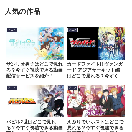
人気の作品
アニメ
アニメ
サンリオ男子はどこで見れ
カードファイト!! ヴァンガ
る？今すぐ視聴できる動画
ード アジアサーキット編
配信サービスを紹介！
はどこで見れる？今すぐ視
聴できる動画配信サービス
を紹介！
アニメ
アニメ
バビル2世はどこで見れ
えぶりでいホストはどこで
る？今すぐ視聴できる動画
見れる？今すぐ視聴できる