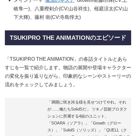
メインテーマ
魔法のキズナ
Growth/衛藤昂輝(CV:土
岐隼一)、八重樫剣介(CV:山谷祥生)、桜庭涼太(CV:山
下大輝)、藤村 衛(CV:寺島惇太)
TSUKIPRO THE ANIMATIONのエピソード
「TSUKIPRO THE ANIMATION」の各話タイトルとあら
すじを一覧で紹介します。物語の展開や登場キャラクター
の変化を振り返りながら、印象的なシーンやストーリーの
流れをチェックしてみましょう。
「満開に咲き誇る様を見せつけてやれ。それ
が……俺たちSolidSだ」 ツキノ芸能プロダク
ションに所属する4組のユニット、
「SOARA（ソアラ）」「Growth（グロー
ス）」「SolidS（ソリッズ）」「QUELL（ク