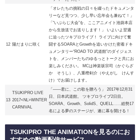
「オレたちの挑戦の日々を綴ったドキュメンタ
リーなど見つつ、少し早い忘年会も兼ねて！」
「“いぶらじ大会”を、ここアニメイト池袋本店
から生放送でお送りします！」 いよいよ翌週
に迫ったツキプロライブ！ ライブに向けて奮
12
陽だまりに咲く
闘するSOARAとGrowthを追いかけた密着ドキ
ュメンタリー“ROAD TO 武道館”のダイジェス
トを、メンバーたちのゆるっとトークと共にお
楽しみください。 MCは神楽坂宗司（かぐらざ
か そうし）、八重樫剣介（やえがし けんす
け）でお届けします。
「――君に、この歌を贈ろう」 2017年12月31
TSUKIPRO LIVE
日、日本武道館。 ツキプロライブ2日目。
13
2017<NL>WINTER
SOARA、Growth、SolidS、QUELL……総勢17
CARNIVAL
名による夢のステージが、遂に幕を開ける！
TSUKIPRO THE ANIMATIONを見るのにお
すすめの動画配信サービス