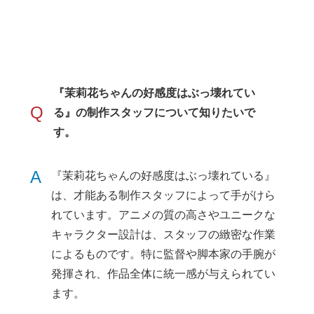
『茉莉花ちゃんの好感度はぶっ壊れてい
Q
る』の制作スタッフについて知りたいで
す。
A
『茉莉花ちゃんの好感度はぶっ壊れている』
は、才能ある制作スタッフによって手がけら
れています。アニメの質の高さやユニークな
キャラクター設計は、スタッフの緻密な作業
によるものです。特に監督や脚本家の手腕が
発揮され、作品全体に統一感が与えられてい
ます。