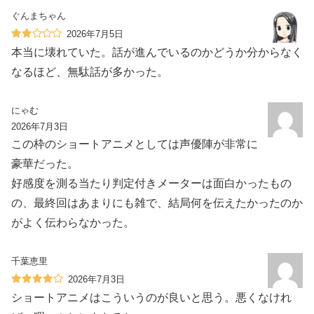
ぐんまちゃん
2026年7月5日
本当に壊れていた。話が進んでいるのかどうか分からなく
なるほど、無駄話が多かった。
にゃむ
2026年7月3日
この枠のショートアニメとしては声優陣が非常に
豪華だった。
好感度を測る当たり判定付きメーターは面白かったもの
の、最終回はあまりにも雑で、結局何を伝えたかったのか
がよく伝わらなかった。
千葉恵里
2026年7月3日
ショートアニメはこういうのが良いと思う。悪くなけれ