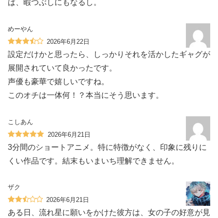
ば、暇つぶしにもなるし。
めーやん
2026年6月22日
設定だけかと思ったら、しっかりそれを活かしたギャグが
展開されていて良かったです。
声優も豪華で嬉しいですね。
このオチは一体何！？本当にそう思います。
こしあん
2026年6月21日
3分間のショートアニメ。特に特徴がなく、印象に残りに
くい作品です。結末もいまいち理解できません。
ザク
2026年6月21日
ある日、流れ星に願いをかけた彼方は、女の子の好意が見