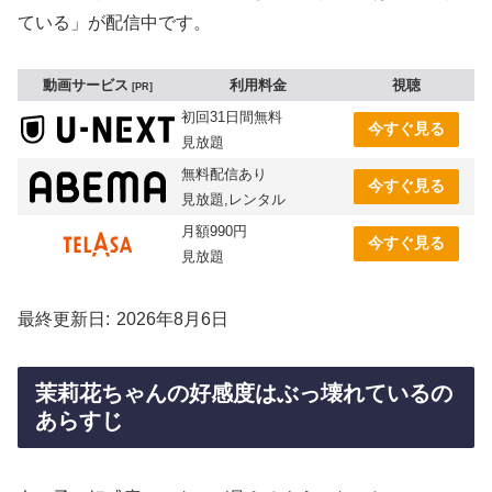
ている」が配信中です。
動画サービス
利用料金
視聴
PR
初回31日間無料
今すぐ見る
見放題
無料配信あり
今すぐ見る
見放題,レンタル
月額990円
今すぐ見る
見放題
最終更新日
2026年8月6日
茉莉花ちゃんの好感度はぶっ壊れているの
あらすじ