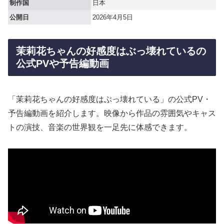
制作国
日本
公開日
2026年4月5日
茉莉花ちゃんの好感度はぶっ壊れているの
公式PVや予告編動画
「茉莉花ちゃんの好感度はぶっ壊れている」の公式PV・
予告編動画を紹介します。映像から作品の雰囲気やキャス
トの演技、音楽の世界観を一足先に体感できます。