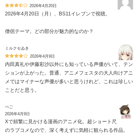
2026年4月20日
2026年4月20日（月）、BS11イレブンで視聴。
僧侶テーマ。どの部分が魅力的なのか？
ミルクセゐき
2026年4月9日
内田真礼や伊藤彩沙以外にも知っている声優がいて、テン
ションが上がった。普通、アニメフェスタの大人向けアニ
メではマイナーな声優が多いと思うけれど、これは珍しい
ことだと思う。
ぺご
2026年4月9日
Xで頻繁に見かける漫画のアニメ化。超ショート尺
のラブコメなので、深く考えずに気軽に観られる作品。