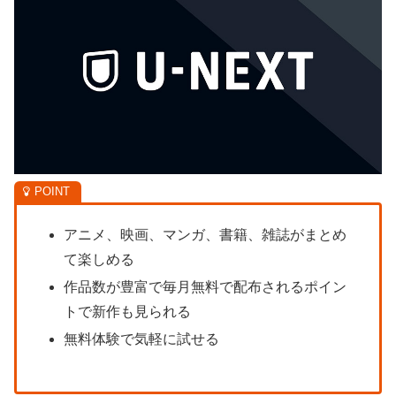
アニメ、映画、マンガ、書籍、雑誌がまとめ
て楽しめる
作品数が豊富で毎月無料で配布されるポイン
トで新作も見られる
無料体験で気軽に試せる