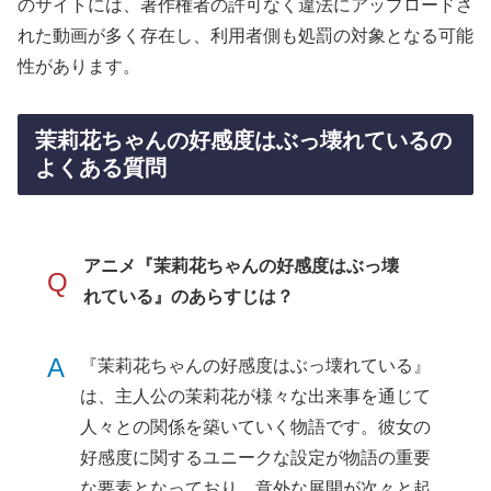
のサイトには、著作権者の許可なく違法にアップロードさ
れた動画が多く存在し、利用者側も処罰の対象となる可能
性があります。
茉莉花ちゃんの好感度はぶっ壊れているの
よくある質問
アニメ『茉莉花ちゃんの好感度はぶっ壊
Q
れている』のあらすじは？
A
『茉莉花ちゃんの好感度はぶっ壊れている』
は、主人公の茉莉花が様々な出来事を通じて
人々との関係を築いていく物語です。彼女の
好感度に関するユニークな設定が物語の重要
な要素となっており、意外な展開が次々と起