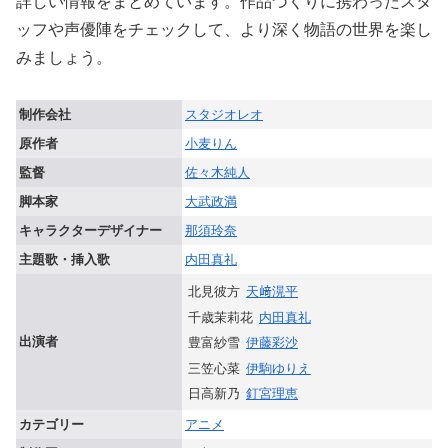
詳しい情報をまとめています。作品づくりに携わったスタ
ッフや声優陣をチェックして、より深く物語の世界を楽し
みましょう。
制作会社
スタジオレオ
原作者
小麦りん
監督
佐々木純人
脚本家
大武政満
キャラクターデザイナー
那須玲奈
主題歌・挿入歌
内田真礼
北見彼方
天﨑滉平
千歳茉莉花
内田真礼
出演者
豊富紗雪
伊藤彩沙
三笠心菜
伊駒ゆりえ
日高新乃
釘宮理恵
カテゴリー
アニメ