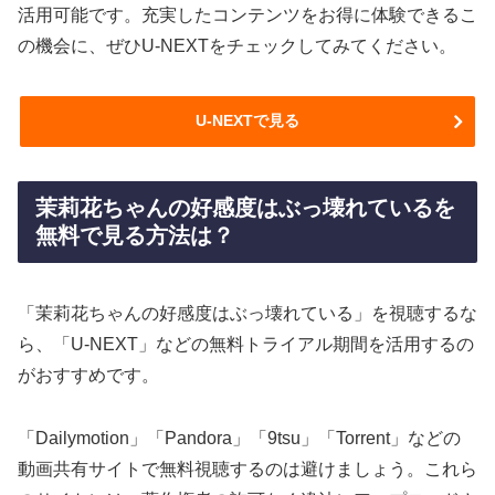
活用可能です。充実したコンテンツをお得に体験できるこ
の機会に、ぜひU-NEXTをチェックしてみてください。
U-NEXTで見る
茉莉花ちゃんの好感度はぶっ壊れているを
無料で見る方法は？
「茉莉花ちゃんの好感度はぶっ壊れている」を視聴するな
ら、「U-NEXT」などの無料トライアル期間を活用するの
がおすすめです。
「Dailymotion」「Pandora」「9tsu」「Torrent」などの
動画共有サイトで無料視聴するのは避けましょう。これら