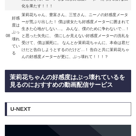
化を果たす！！！
茉莉花ちゃん、豊富さん、三笠さん、ニーノの好感度メータ
好感
ーが荒ぶり出した！ 僕は彼女たち好感度メーターに囲まれて
度は
生きた心地がしない…。 みんな、僕のために争わないで…！
ぶっ
08
と思った矢先に、 僕にしか見えない好感度メーターの洗礼を
壊れ
受けて、僕は瀕死に。 なんとか茉莉花ちゃんに、本命は君だ
てい
けだと告白しようとするのだけど…！ 告白と共に茉莉花ちゃ
る
んの好感度メーターが更に、ぶっ壊れて！！！？
茉莉花ちゃんの好感度はぶっ壊れているを
見るのにおすすめの動画配信サービス
U-NEXT