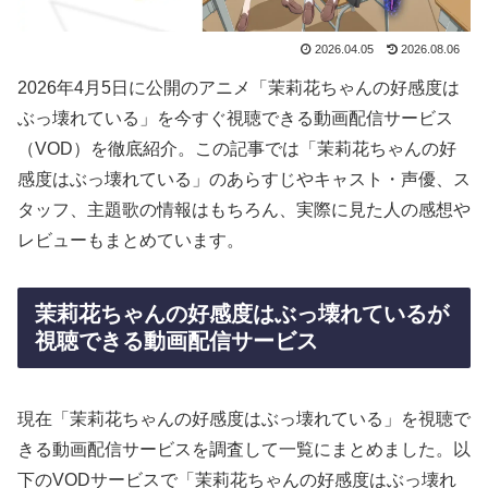
2026.04.05
2026.08.06
2026年4月5日に公開のアニメ「茉莉花ちゃんの好感度は
ぶっ壊れている」を今すぐ視聴できる動画配信サービス
（VOD）を徹底紹介。この記事では「茉莉花ちゃんの好
感度はぶっ壊れている」のあらすじやキャスト・声優、ス
タッフ、主題歌の情報はもちろん、実際に見た人の感想や
レビューもまとめています。
茉莉花ちゃんの好感度はぶっ壊れているが
視聴できる動画配信サービス
現在「茉莉花ちゃんの好感度はぶっ壊れている」を視聴で
きる動画配信サービスを調査して一覧にまとめました。以
下のVODサービスで「茉莉花ちゃんの好感度はぶっ壊れ