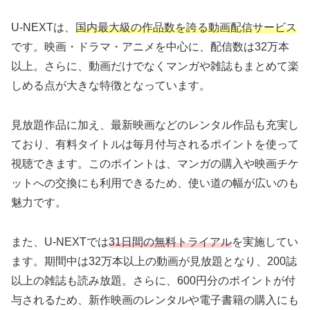
U-NEXTは、
国内最大級の作品数を誇る動画配信サービス
です。映画・ドラマ・アニメを中心に、配信数は32万本
以上。さらに、動画だけでなくマンガや雑誌もまとめて楽
しめる点が大きな特徴となっています。
見放題作品に加え、最新映画などのレンタル作品も充実し
ており、有料タイトルは毎月付与されるポイントを使って
視聴できます。このポイントは、マンガの購入や映画チケ
ットへの交換にも利用できるため、使い道の幅が広いのも
魅力です。
また、U-NEXTでは
31日間の無料トライアル
を実施してい
ます。期間中は32万本以上の動画が見放題となり、200誌
以上の雑誌も読み放題。さらに、600円分のポイントが付
与されるため、新作映画のレンタルや電子書籍の購入にも