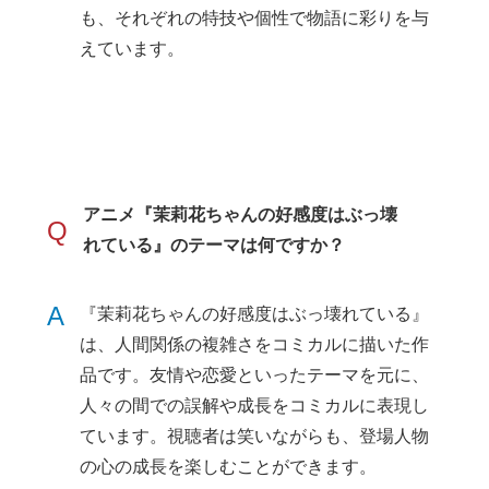
も、それぞれの特技や個性で物語に彩りを与
えています。
アニメ『茉莉花ちゃんの好感度はぶっ壊
Q
れている』のテーマは何ですか？
A
『茉莉花ちゃんの好感度はぶっ壊れている』
は、人間関係の複雑さをコミカルに描いた作
品です。友情や恋愛といったテーマを元に、
人々の間での誤解や成長をコミカルに表現し
ています。視聴者は笑いながらも、登場人物
の心の成長を楽しむことができます。