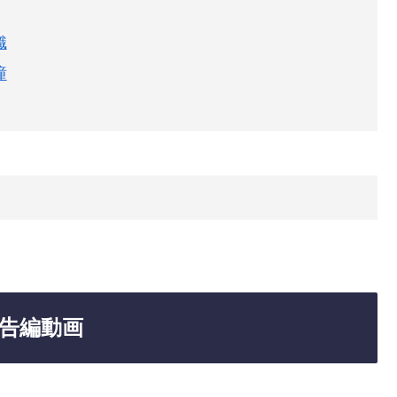
織
瞳
予告編動画