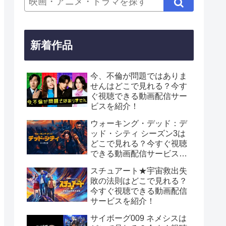
新着作品
今、不倫が問題ではありま
せんはどこで見れる？今す
ぐ視聴できる動画配信サー
ビスを紹介！
ウォーキング・デッド：デ
ッド・シティ シーズン3は
どこで見れる？今すぐ視聴
できる動画配信サービスを
紹介！
スチュアート★宇宙救出失
敗の法則はどこで見れる？
今すぐ視聴できる動画配信
サービスを紹介！
サイボーグ009 ネメシスは