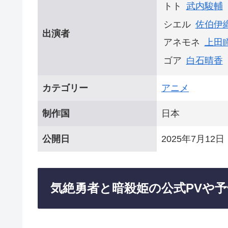
トト
武内駿輔
シエル
佐伯伊
出演者
アネモネ
上田
ゴア
白石晴香
カテゴリー
アニメ
制作国
日本
公開日
2025年7月12日
気絶勇者と暗殺姫の公式PVや