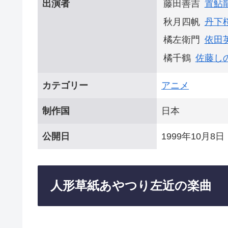
出演者
藤田善吉
置鮎
秋月四帆
丹下
橘左衛門
依田
橘千鶴
佐藤し
カテゴリー
アニメ
制作国
日本
公開日
1999年10月8日
人形草紙あやつり左近の楽曲