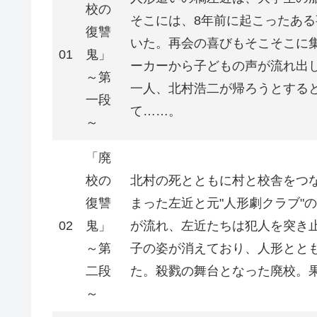
校の
そこには、8年前に起こったある
復讐
いた。再会の喜びもそこそこに
01
鬼」
ーカーから子どもの声が流れ出
～第
一人、北村浩二が帰ろうとする
一段
て……。
～
「廃
校の
北村の死とともに村と校舎をつ
復讐
まった左近と元"人形劇クラブ"
02
鬼」
が流れ、左近たちは犯人を突き
～第
子の姿が消えており、人形とと
二段
た。殺戮の舞台となった廃校。
～