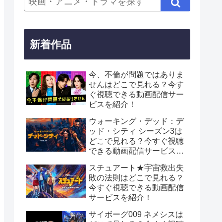
新着作品
今、不倫が問題ではありま
せんはどこで見れる？今す
ぐ視聴できる動画配信サー
ビスを紹介！
ウォーキング・デッド：デ
ッド・シティ シーズン3は
どこで見れる？今すぐ視聴
できる動画配信サービスを
紹介！
スチュアート★宇宙救出失
敗の法則はどこで見れる？
今すぐ視聴できる動画配信
サービスを紹介！
サイボーグ009 ネメシスは