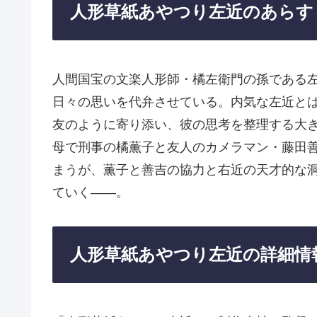
人形草紙あやつり左近のあらす
人間国宝の文楽人形師・橘左衛門の孫である
日々の思いを代弁させている。内気な左近と
友のように寄り添い、彼の思考を整理する大
母で刑事の橘薫子と友人のカメラマン・藤田
まうが、薫子と善吉の協力と右近の天才的な
ていく——。
人形草紙あやつり左近の詳細情