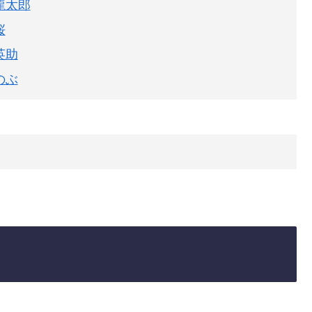
龍太郎
桜
英助
のぶ