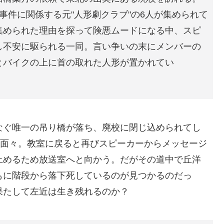
事件に関係する元"人形劇クラブ"の6人が集められて
集められた理由を探って険悪ムードになる中、スピ
し不安に駆られる一同。言い争いの末にメンバーの
とバイクの上に首の取れた人形が置かれてい
なぐ唯一の吊り橋が落ち、廃校に閉じ込められてし
の面々。教室に戻ると再びスピーカーからメッセージ
止めるため放送室へと向かう。だがその道中で丘洋
もに階段から落下死しているのが見つかるのだっ
果たして左近は生き残れるのか？