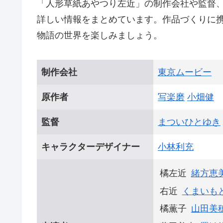
「人形草紙あやつり左近」の制作会社や監督
詳しい情報をまとめています。作品づくりに
物語の世界を楽しみましょう。
制作会社
東京ムービー
原作者
写楽磨
小畑健
監督
まついひとゆき
キャラクターデザイナー
小林利充
橘左近
緒方恵
右近
くまいも
橘薫子
山田美