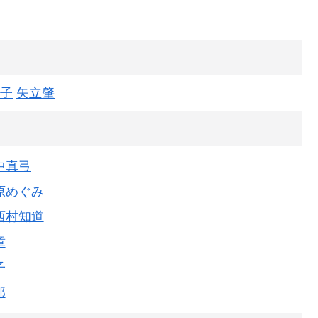
子
矢立肇
中真弓
原めぐみ
西村知道
章
子
郎