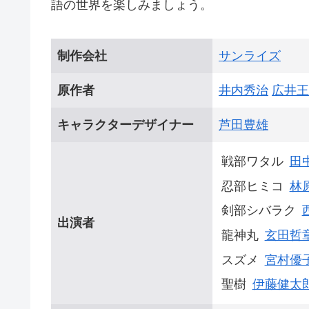
語の世界を楽しみましょう。
制作会社
サンライズ
原作者
井内秀治
広井王
キャラクターデザイナー
芦田豊雄
戦部ワタル
田
忍部ヒミコ
林
剣部シバラク
出演者
龍神丸
玄田哲
スズメ
宮村優
聖樹
伊藤健太