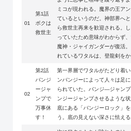
ミコが現われる。魔界の王アン
第1話
ているというのだ。神部界へと
01
ボクは
ら救世主再来を歓迎される。し
救世主
っていたため意味がわからず、
魔神・ジャイガンダーが復活。
れているワタルは、登龍剣をか
第2話
第一界層でワタルがたどり着い
バンジ
ンバンジーによって人々は足に
ージャ
られていた。バンジ―ジャンプ
02
ンプで
ンジージャンプさせるような状
万事休
底にある「バンジーロック」を
す！
う。底の見えない深さに怯える