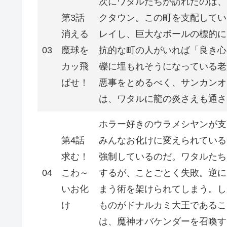
次にワタルたちが訪れたのは、
第3話
クタウン。この町を支配してい
消える
レイし、巨大なボールの標的に
03
魔球を
抗的な町の人がいれば「良き心
カッ飛
礫に埋もれそうになっている老
ばせ！
悪事をとめるべく、サンカンオ
は、ワタルに龍の炎さえも通さ
ホラー好きのウラメシヤンが支
第4話
みんなお化けに変えられている
求む！
強制しているのだ。ワタルたち
04
こわ～
するが、ことごとく失敗。逆に
いお化
まう術を架けられてしまう。し
け
ものがドナルカミ大王であるこ
は、魔神オバケンダーを召喚す