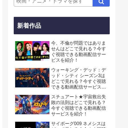
新着作品
今、不倫が問題ではありま
せんはどこで見れる？今す
ぐ視聴できる動画配信サー
ビスを紹介！
ウォーキング・デッド：デ
ッド・シティ シーズン3は
どこで見れる？今すぐ視聴
できる動画配信サービスを
紹介！
スチュアート★宇宙救出失
敗の法則はどこで見れる？
今すぐ視聴できる動画配信
サービスを紹介！
サイボーグ009 ネメシスは