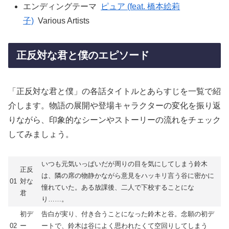
エンディングテーマ
ピュア (feat. 橋本絵莉
子)
Various Artists
正反対な君と僕のエピソード
「正反対な君と僕」の各話タイトルとあらすじを一覧で紹
介します。物語の展開や登場キャラクターの変化を振り返
りながら、印象的なシーンやストーリーの流れをチェック
してみましょう。
いつも元気いっぱいだが周りの目を気にしてしまう鈴木
正反
は、隣の席の物静かながら意見をハッキリ言う谷に密かに
01
対な
憧れていた。ある放課後、二人で下校することにな
君
り……。
初デ
告白が実り、付き合うことになった鈴木と谷。念願の初デ
02
ー
ートで、鈴木は谷によく思われたくて空回りしてしまう