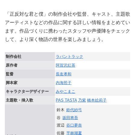
「正反対な君と僕」の制作会社や監督、キャスト、主題歌
アーティストなどの作品に関する詳しい情報をまとめてい
ます。作品づくりに携わったスタッフや声優陣をチェック
して、より深く物語の世界を楽しみましょう。
制作会社
ラパントラック
原作者
阿賀沢紅茶
監督
長友孝和
脚本家
内海照子
キャラクターデザイナー
みやこまこ
主題歌・挿入歌
PAS TASTA
乃紫
橋本絵莉子
鈴木
鈴代紗弓
谷
坂田将吾
渡辺
谷口夢奈
佐藤
平林瑚夏