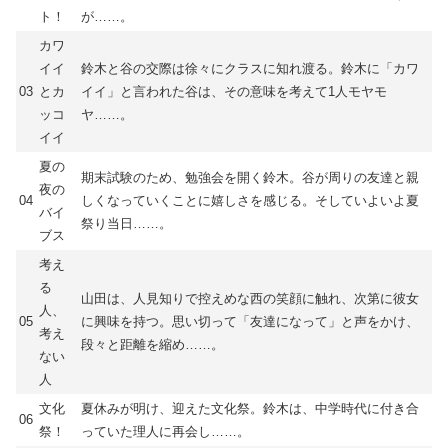
ト！
が……。
カワ
イイ
鈴木と谷の交際は徐々にクラスに知れ渡る。鈴木に「カワ
03
とカ
イイ」と言われた谷は、その意味を考えて1人モヤモ
ッコ
ヤ……。
イイ
夏の
期末試験のため、勉強会を開く鈴木。谷が周りの友達と親
夜の
04
しくなっていくことに嬉しさを感じる。そしていよいよ夏
バイ
祭り当日……。
ブス
考え
る
山田は、人見知りで控えめな西の笑顔に触れ、次第に彼女
人、
05
に興味を持つ。思い切って「友達になって」と声をかけ、
考え
段々と距離を縮め……。
ない
人
文化
夏休みが明け、迎えた文化祭。鈴木は、中学時代に付き合
06
祭！
っていた理人に再会し……。