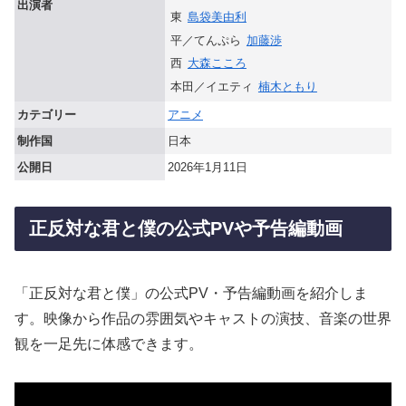
出演者
東
島袋美由利
平／てんぷら
加藤渉
西
大森こころ
本田／イエティ
楠木ともり
カテゴリー
アニメ
制作国
日本
公開日
2026年1月11日
正反対な君と僕の公式PVや予告編動画
「正反対な君と僕」の公式PV・予告編動画を紹介しま
す。映像から作品の雰囲気やキャストの演技、音楽の世界
観を一足先に体感できます。