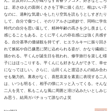
ん。正反対の二人が織りなす青春ラブコメ。好きなところ
は、若さゆえの面倒くささを丁寧に描く点だ。根はいい子
なのに、過剰な気遣いをしたり空気を読もうとしすぎたり
して、自分で傷つく。そのリアルさは絶妙で、同時に学生
時代の自分を思い返して、精神年齢の高さを少し羨ましく
感じることもある。とくに平くんの存在感には強く共感す
る。自分基準の価値観を持てず、ヒエラルキーに振り回さ
れて嫉妬や自己嫌悪に閉じ込められる姿が、かなり繊細に
描かれる。平くんが誕生日を祝われ、修学旅行を楽しむ様
子にはほっこりする。平くんにも好きな人ができて、幸せ
になってほしい。さらに、山田くんと渡辺さんの組み合わ
せも魅力的。裏表がなく、喜怒哀楽を素直に表現する二人
は、いつも明るく、相手の懐にスッと入ってくる。そんな
二人を見て、私もこんな風に周囲と溶け込みたいとしみじ
み思う。結局ガパチョって誰なのよ笑