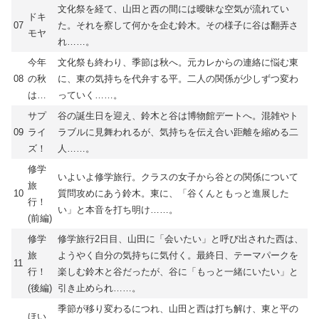
文化祭を経て、山田と西の間には曖昧な空気が流れてい
ドキ
07
た。それを察して何かを企む鈴木。その様子に谷は翻弄さ
モヤ
れ……。
今年
文化祭も終わり、季節は秋へ。元カレからの連絡に悩む東
08
の秋
に、東の気持ちを代弁する平。二人の関係が少しずつ変わ
は…
っていく……。
サプ
谷の誕生日を迎え、鈴木と谷は博物館デートへ。混雑やト
09
ライ
ラブルに見舞われるが、気持ちを伝え合い距離を縮める二
ズ！
人……。
修学
いよいよ修学旅行。クラスの女子から谷との関係について
旅
10
質問攻めにあう鈴木。東に、「谷くんともっと進展した
行！
い」と本音を打ち明け……。
(前編)
修学
修学旅行2日目、山田に「会いたい」と呼び出された西は、
旅
ようやく自分の気持ちに気付く。最終日、テーマパークを
11
行！
楽しむ鈴木と谷だったが、谷に「もっと一緒にいたい」と
(後編)
引き止められ……。
季節が移り変わるにつれ、山田と西は打ち解け、東と平の
ほい