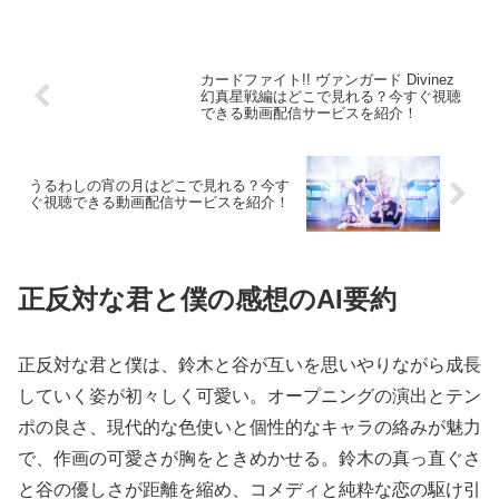
介！
カードファイト!! ヴァンガード Divinez
幻真星戦編はどこで見れる？今すぐ視聴
できる動画配信サービスを紹介！
うるわしの宵の月はどこで見れる？今す
ぐ視聴できる動画配信サービスを紹介！
正反対な君と僕の感想のAI要約
正反対な君と僕は、鈴木と谷が互いを思いやりながら成長
していく姿が初々しく可愛い。オープニングの演出とテン
ポの良さ、現代的な色使いと個性的なキャラの絡みが魅力
で、作画の可愛さが胸をときめかせる。鈴木の真っ直ぐさ
と谷の優しさが距離を縮め、コメディと純粋な恋の駆け引