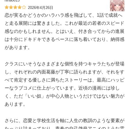
hina0813
2026年4月26日
恋が実るかどうかのハラハラ感を飛ばして、1話で成就へ
と走る展開には驚きました。これが最近の若者のスピード
感なのかもしれません。とはいえ、付き合ってからの進展
は十分にドキドキできるペースに落ち着いており、納得感
があります。
クラスにいそうなさまざまな個性を持つキャラたちが登場
し、それぞれの内面葛藤が丁寧に語られますが、それをす
べて肯定する優しさに満ちたストーリーは、最高にハッピ
ーなラブコメに仕上がっています。近頃の漫画には珍し
く、ただ「いい奴」が中心人物というだけではない魅力が
あります。
さらに、恋愛と学校生活を軸に人生の教訓のような要素が
たっぷり詰まっており、青春の自己啓発アニメのような雰