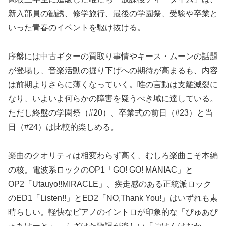
新入部員の勧誘、修学旅行、最後の学園祭、受験や卒業と
いった青春のイベントを駆け抜ける。
序盤には中古ギターの買取り事情やキース・ムーンの話題
が登場し、音楽活動の掘り下げへの期待が高まるも、内容
は前期よりさらに薄くなっていく。唯の言動は支離滅裂に
なり、いよいよ何らかの障害を疑うべき域に達している。
ただし終盤の学園祭（#20）、卒業式の前日（#23）と当
日（#24）は比較的楽しめる。
楽曲のクオリティは相変わらず高く、むしろ楽曲こそ本編
の核。電波系ロックのOP1「GO! GO! MANIAC」と
OP2「Utauyo!!MIRACLE」、疾走感のある正統派ロック
のED1「Listen!!」とED2「NO,Thank You!」はいずれも素
晴らしい。軽快なピアノのイントロが印象的な「ぴゅあぴ