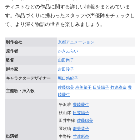
ティストなどの作品に関する詳しい情報をまとめていま
す。作品づくりに携わったスタッフや声優陣をチェックし
て、より深く物語の世界を楽しみましょう。
制作会社
京都アニメーション
原作者
かきふらい
監督
山田尚子
脚本家
吉田玲子
キャラクターデザイナー
堀口悠紀子
佐藤聡美
寿美菜子
日笠陽子
竹達彩奈
豊
主題歌・挿入歌
崎愛生
平沢唯
豊崎愛生
秋山澪
日笠陽子
田井中律
佐藤聡美
琴吹紬
寿美菜子
出演者
中野梓
竹達彩奈