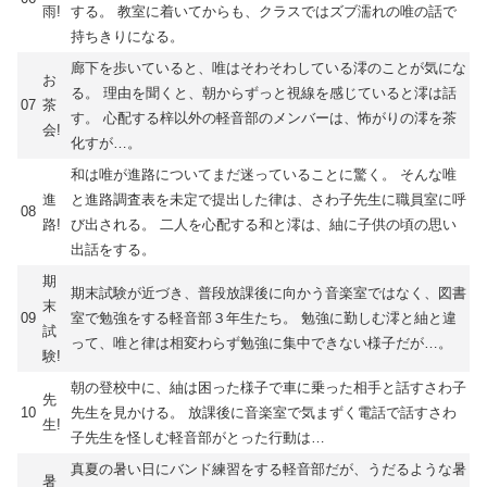
雨!
する。 教室に着いてからも、クラスではズブ濡れの唯の話で
持ちきりになる。
廊下を歩いていると、唯はそわそわしている澪のことが気にな
お
る。 理由を聞くと、朝からずっと視線を感じていると澪は話
07
茶
す。 心配する梓以外の軽音部のメンバーは、怖がりの澪を茶
会!
化すが…。
和は唯が進路についてまだ迷っていることに驚く。 そんな唯
進
と進路調査表を未定で提出した律は、さわ子先生に職員室に呼
08
路!
び出される。 二人を心配する和と澪は、紬に子供の頃の思い
出話をする。
期
期末試験が近づき、普段放課後に向かう音楽室ではなく、図書
末
09
室で勉強をする軽音部３年生たち。 勉強に勤しむ澪と紬と違
試
って、唯と律は相変わらず勉強に集中できない様子だが…。
験!
朝の登校中に、紬は困った様子で車に乗った相手と話すさわ子
先
10
先生を見かける。 放課後に音楽室で気まずく電話で話すさわ
生!
子先生を怪しむ軽音部がとった行動は…
真夏の暑い日にバンド練習をする軽音部だが、うだるような暑
暑