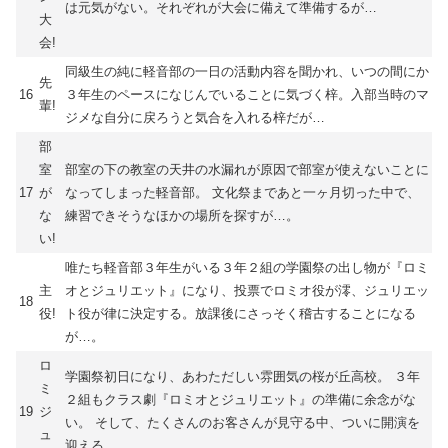
は元気がない。それぞれが大会に備えて準備するが…
大
会!
同級生の純に軽音部の一日の活動内容を聞かれ、いつの間にか
先
16
３年生のペースになじんでいることに気づく梓。入部当時のマ
輩!
ジメな自分に戻ろうと気合を入れる梓だが…
部
室
部室の下の教室の天井の水漏れが原因で部室が使えないことに
17
が
なってしまった軽音部。 文化祭まであと一ヶ月切った中で、
な
練習できそうなほかの場所を探すが…。
い!
唯たち軽音部３年生がいる３年２組の学園祭の出し物が『ロミ
主
オとジュリエット』になり、投票でロミオ役が澪、ジュリエッ
18
役!
ト役が律に決定する。放課後にさっそく稽古することになる
が…。
ロ
学園祭初日になり、あわただしい雰囲気の桜が丘高校。 ３年
ミ
２組もクラス劇『ロミオとジュリエット』の準備に余念がな
19
ジ
い。 そして、たくさんのお客さんが見守る中、ついに開演を
ュ
迎える。