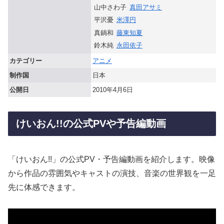
山中さわ子
真田アサミ
平沢憂
米澤円
真鍋和
藤東知夏
鈴木純
永田依子
カテゴリー
アニメ
制作国
日本
公開日
2010年4月6日
けいおん!!の公式PVや予告編動画
「けいおん!!」の公式PV・予告編動画を紹介します。映像
から作品の雰囲気やキャストの演技、音楽の世界観を一足
先に体感できます。