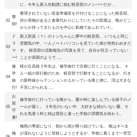
に、今年も新入生勧誘に励む軽音部のメンバーだが…
整理されていない音楽準備室を片付けることになった軽音部。
整
02
何か荷物があると倉庫代わりにしていたその部屋は、唯がどこ
頓!
からか持ってきたものを中心に私物であふれていた。
ド
新入部員（？）のトンちゃんに夢中の軽音部。 いつもと同じ
ラ
雰囲気の中、一人ノートパソコンを見ていた律が突然わめきだ
03
マ
す。 軽音部の活動報告の写真を見て、自分が目立っていない
ー!
ことが原因のようで…。
修
桜が丘高校３年生は、修学旅行で京都に行くことになる。 ４
学
人一組の班行動のため、軽音部で行動することになるが、行き
04
旅
の新幹線からテンションが上がっている唯と律に、澪は大きな
行!
不安にかられる…。
お
修学旅行に行っている唯から、憂や梓に楽しんでいる様子のメ
留
05
ールが届く。 ３年生のいない中、大好きな姉がいない憂、そ
守
れを気遣う梓と純は普段と違った学校の雰囲気を味わう。
番!
梅雨の季節になり、朝から雨が降り続けている。 唯はギー太
梅
が濡れないように登校しようとするが、学校に着くまで一苦労
06