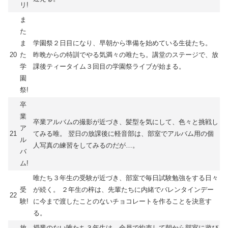
リ!
ま
た
ま
学園祭２日目になり、早朝から準備を始めている生徒たち。
20
た
昨晩からの特訓でやる気満々の唯たち。講堂のステージで、放
学
課後ティータイム３回目の学園祭ライブが始まる。
園
祭!
卒
業
卒業アルバムの撮影が近づき、髪型を気にして、色々と挑戦し
ア
21
てみる唯。 翌日の放課後に軽音部は、部室でアルバム用の個
ル
人写真の練習をしてみるのだが…。
バ
ム!
唯たち３年生の受験が近づき、部室で毎日試験勉強をする日々
受
が続く。 ２年生の梓は、先輩たちに内緒でバレンタインデー
22
験!
に今まで渡したことのないチョコレートを作ることを決意す
る。
放
授業のない唯たち３年生は、全員で約束して朝から部室に遊び