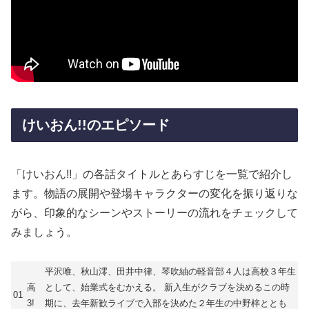
けいおん!!のエピソード
「けいおん!!」の各話タイトルとあらすじを一覧で紹介し
ます。物語の展開や登場キャラクターの変化を振り返りな
がら、印象的なシーンやストーリーの流れをチェックして
みましょう。
平沢唯、秋山澪、田井中律、琴吹紬の軽音部４人は高校３年生
高
として、始業式をむかえる。 新入生がクラブを決めるこの時
01
3!
期に、去年新歓ライブで入部を決めた２年生の中野梓ととも