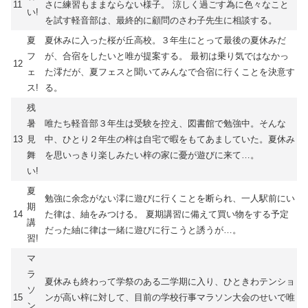
11
さに練習もままならない様子。 涼しく過ごす為に色々なこと
い!
を試す軽音部は、最終的に顧問のさわ子先生に相談する。
夏
夏休みに入った桜が丘高校。３年生にとって最後の夏休みだ
フ
が、合宿をしたいと唯が提案する。 最初は乗り気ではなかっ
12
ェ
た澪だが、夏フェスと聞いてみんなで合宿に行くことを決意す
ス!
る。
残
暑
唯たち軽音部３年生は受験を控え、図書館で勉強中。そんな
13
見
中、ひとり２年生の梓は自宅で暇をもてあましていた。夏休み
舞
を思いっきり楽しみたい梓の家に憂が遊びに来て…。
い!
夏
勉強に余念がない澪に遊びに行くことを断られ、一人駅前にい
期
14
た律は、紬をみつける。 夏期講習に備えて買い物をする予定
講
だった紬に律は一緒に遊びに行こうと誘うが…。
習!
マ
ラ
夏休みも終わって学祭のある二学期に入り、ひときわテンショ
ソ
15
ンが高い梓に対して、目前の学校行事マラソン大会のせいで唯
ン