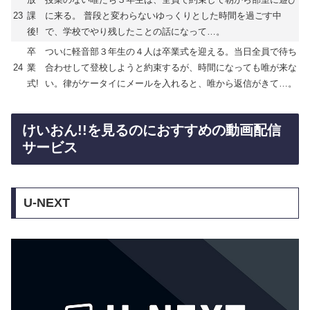
23
課
に来る。 普段と変わらないゆっくりとした時間を過ごす中
後!
で、学校でやり残したことの話になって…。
卒
ついに軽音部３年生の４人は卒業式を迎える。当日全員で待ち
24
業
合わせして登校しようと約束するが、時間になっても唯が来な
式!
い。律がケータイにメールを入れると、唯から返信がきて…。
けいおん!!を見るのにおすすめの動画配信
サービス
U-NEXT