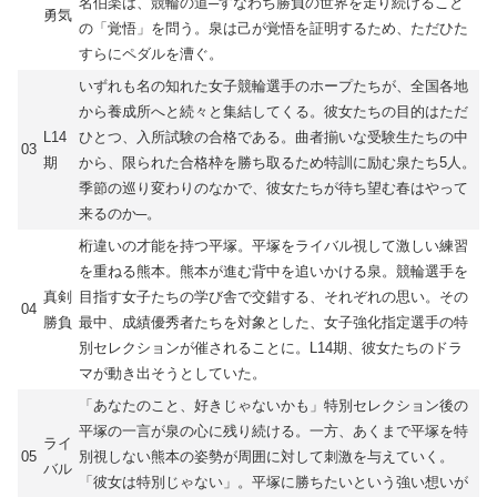
名伯楽は、競輪の道─すなわち勝負の世界を走り続けること
勇気
の「覚悟」を問う。泉は己が覚悟を証明するため、ただひた
すらにペダルを漕ぐ。
いずれも名の知れた女子競輪選手のホープたちが、全国各地
から養成所へと続々と集結してくる。彼女たちの目的はただ
L14
ひとつ、入所試験の合格である。曲者揃いな受験生たちの中
03
期
から、限られた合格枠を勝ち取るため特訓に励む泉たち5人。
季節の巡り変わりのなかで、彼女たちが待ち望む春はやって
来るのか─。
桁違いの才能を持つ平塚。平塚をライバル視して激しい練習
を重ねる熊本。熊本が進む背中を追いかける泉。競輪選手を
真剣
目指す女子たちの学び舎で交錯する、それぞれの思い。その
04
勝負
最中、成績優秀者たちを対象とした、女子強化指定選手の特
別セレクションが催されることに。L14期、彼女たちのドラ
マが動き出そうとしていた。
「あなたのこと、好きじゃないかも」特別セレクション後の
平塚の一言が泉の心に残り続ける。一方、あくまで平塚を特
ライ
05
別視しない熊本の姿勢が周囲に対して刺激を与えていく。
バル
「彼女は特別じゃない」。平塚に勝ちたいという強い想いが