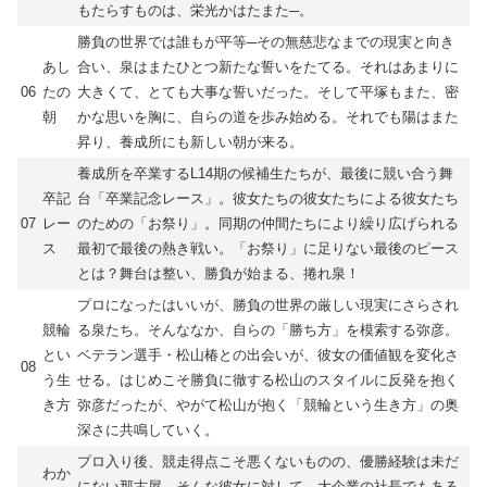
もたらすものは、栄光かはたまた─。
勝負の世界では誰もが平等─その無慈悲なまでの現実と向き
あし
合い、泉はまたひとつ新たな誓いをたてる。それはあまりに
06
たの
大きくて、とても大事な誓いだった。そして平塚もまた、密
朝
かな思いを胸に、自らの道を歩み始める。それでも陽はまた
昇り、養成所にも新しい朝が来る。
養成所を卒業するL14期の候補生たちが、最後に競い合う舞
卒記
台「卒業記念レース」。彼女たちの彼女たちによる彼女たち
07
レー
のための「お祭り」。同期の仲間たちにより繰り広げられる
ス
最初で最後の熱き戦い。「お祭り」に足りない最後のピース
とは？舞台は整い、勝負が始まる、捲れ泉！
プロになったはいいが、勝負の世界の厳しい現実にさらされ
競輪
る泉たち。そんななか、自らの「勝ち方」を模索する弥彦。
とい
ベテラン選手・松山椿との出会いが、彼女の価値観を変化さ
08
う生
せる。はじめこそ勝負に徹する松山のスタイルに反発を抱く
き方
弥彦だったが、やがて松山が抱く「競輪という生き方」の奥
深さに共鳴していく。
プロ入り後、競走得点こそ悪くないものの、優勝経験は未だ
わか
にない那古屋。そんな彼女に対して、大企業の社長でもある