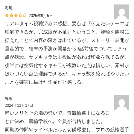
海風
2025年9月5日
リアルタイム視聴済みの感想。要点は『伝えたいテーマは
理解できるが、完成度が不足』ということ。競輪を題材に
据えたことで内容の深さは出ているが、ストーリー展開が
量産的で、結末の予測が開幕から3話前後でついてしまう
点が残念。サブキャラは主役回があれば印象を保てるが、
後半には空気化するキャラが複数いた点は惜しい。素材が
扱いづらい点は理解できるが、キャラ数を絞ればやりたい
ことを確実に描けた作品だと感じる。
鬼雀
2024年11月17日
軽いノリとその場の勢いで、皆競輪選手になるこ
とに決め、競輪学校へ。全員が合格しました。
同期の仲間やライバルたちと切磋琢磨し、プロの競輪選手