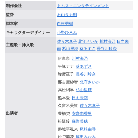
制作会社
トムス・エンタテインメント
監督
石山タカ明
脚本家
白根秀樹
キャラクターデザイナー
小野ひろみ
佐々木李子
北守さいか
川村海乃
日向未
主題歌・挿入歌
南
杉山里穂
葵あずさ
長谷川玲奈
伊東泉
川村海乃
平塚ナナ
葵あずさ
弥彦巫子
長谷川玲奈
那古屋紗智
北守さいか
高松絹早
杉山里穂
熊本愛
日向未南
久留米美虹
佐々木李子
出演者
豊橋契
安齋由香里
松阪鈴
森嵜美穂
磐城平颯来
尾崎由香
松戸梨花
篠田みなみ