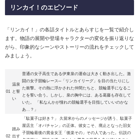
リンカイ！のエピソード
「リンカイ！」の各話タイトルとあらすじを一覧で紹介し
ます。物語の展開や登場キャラクターの変化を振り返りな
がら、印象的なシーンやストーリーの流れをチェックして
みましょう。
普通の女子高生である伊東泉の運命は大きく動き出した。激
闘の女子競輪レース─「リンカイリーグ」を目の当たりにし
温泉
た衝撃。その熱に浮かされた仲間たちと、競輪選手になるこ
01
と誓
とを誓い合う。しかし、泉の胸中には、ある葛藤も存在して
い
いた。 「私なんかが憧れの競輪選手を目指していいのかな
あ…？」
「駄菓子は好き？」 久留米からのメッセージが誘う、駄菓子
屋店主「オバチャン」の正体。彼女こそ、廃止となった旧女
踏み
子競輪最後の賞金女王「後楽その」その人であった。伝説の
02
出す