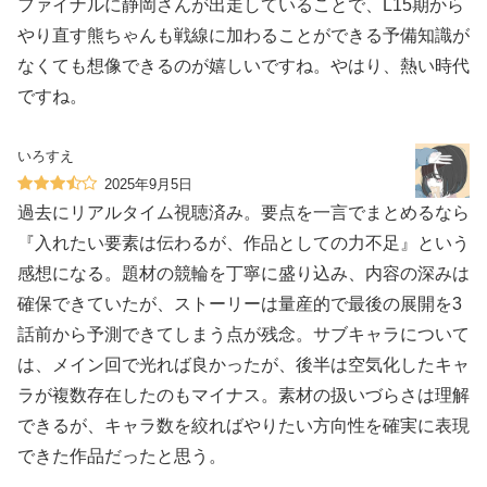
ファイナルに静岡さんが出走していることで、L15期から
やり直す熊ちゃんも戦線に加わることができる予備知識が
なくても想像できるのが嬉しいですね。やはり、熱い時代
ですね。
いろすえ
2025年9月5日
過去にリアルタイム視聴済み。要点を一言でまとめるなら
『入れたい要素は伝わるが、作品としての力不足』という
感想になる。題材の競輪を丁寧に盛り込み、内容の深みは
確保できていたが、ストーリーは量産的で最後の展開を3
話前から予測できてしまう点が残念。サブキャラについて
は、メイン回で光れば良かったが、後半は空気化したキャ
ラが複数存在したのもマイナス。素材の扱いづらさは理解
できるが、キャラ数を絞ればやりたい方向性を確実に表現
できた作品だったと思う。