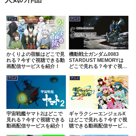
アニメ
アニメ
かくりよの宿飯はどこで見
機動戦士ガンダム0083
れる？今すぐ視聴できる動
STARDUST MEMORYは
画配信サービスを紹介！
どこで見れる？今すぐ視聴
できる動画配信サービスを
紹介！
アニメ
アニメ
宇宙戦艦ヤマト2はどこで
ギャラクシーエンジェルX
見れる？今すぐ視聴できる
はどこで見れる？今すぐ視
動画配信サービスを紹介！
聴できる動画配信サービス
を紹介！