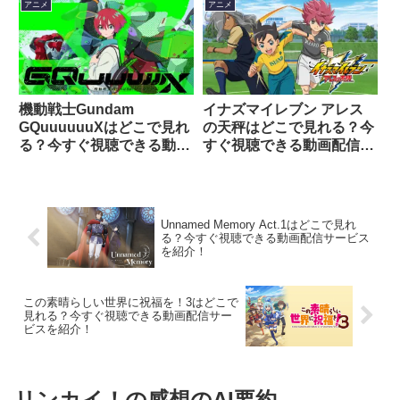
アニメ
アニメ
機動戦士Gundam
イナズマイレブン アレス
GQuuuuuuXはどこで見れ
の天秤はどこで見れる？今
る？今すぐ視聴できる動画
すぐ視聴できる動画配信サ
配信サービスを紹介！
ービスを紹介！
Unnamed Memory Act.1はどこで見れ
る？今すぐ視聴できる動画配信サービス
を紹介！
この素晴らしい世界に祝福を！3はどこで
見れる？今すぐ視聴できる動画配信サー
ビスを紹介！
リンカイ！の感想のAI要約