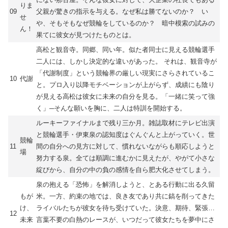
りま
09
父親が驚きの指示を与える。なぜ私は勝てないのか？ い
せ
や、そもそもなぜ競輪をしているのか？ 暗中模索の試みの
ん！
果てに彼女が見つけたものとは。
高松と観音寺。同郷、同い年。似た者同士に見える競輪選手
二人には、しかし決定的な違いがあった。 それは、観音寺が
「代謝制度」という競輪界の厳しい現実にさらされているこ
10
代謝
と。プロ入り以降モチベーションが上がらず、成績にも陰り
が見える高松は彼女に未来の自分を見る。「一緒に笑って強
く」─そんな願いを胸に、二人は特訓を開始する。
ルーキーファイナルまで残り三か月。雑誌取材にテレビ出演
と競輪選手・伊東泉の認知度はぐんぐんと上がっていく。世
競輪
11
間の自分への見方に対して、慣れないながらも順応しようと
場
努力する泉。全ては順調に進むかに見えたが、やがて小さな
綻びから、自分の中の負の感情を自ら肥大化させてしまう。
泉の抱える「恐怖」を解消しようと、とある行動に出る久留
もが
米。一方、約束の地では、良き友であり共に鎬を削ってきた
け、
ライバルたちが彼女を待ち受けていた。決意、期待、緊張…
12
未来
言葉不要の白熱のレースが、いつだって彼女たちを夢中にさ