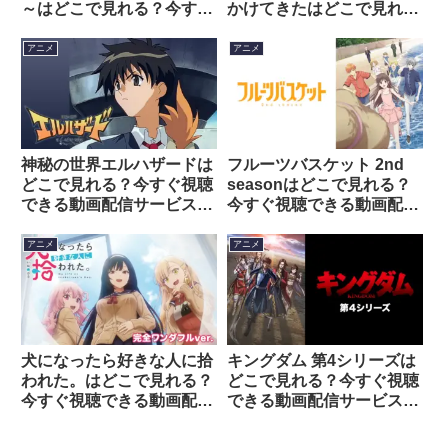
～はどこで見れる？今すぐ
かけてきたはどこで見れ
視聴できる動画配信サービ
る？今すぐ視聴できる動画
スを紹介！
配信サービスを紹介！
アニメ
アニメ
神秘の世界エルハザードは
フルーツバスケット 2nd
どこで見れる？今すぐ視聴
seasonはどこで見れる？
できる動画配信サービスを
今すぐ視聴できる動画配信
紹介！
サービスを紹介！
アニメ
アニメ
犬になったら好きな人に拾
キングダム 第4シリーズは
われた。はどこで見れる？
どこで見れる？今すぐ視聴
今すぐ視聴できる動画配信
できる動画配信サービスを
サービスを紹介！
紹介！