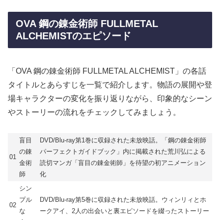
OVA 鋼の錬金術師 FULLMETAL
ALCHEMISTのエピソード
「OVA 鋼の錬金術師 FULLMETAL ALCHEMIST」の各話
タイトルとあらすじを一覧で紹介します。物語の展開や登
場キャラクターの変化を振り返りながら、印象的なシーン
やストーリーの流れをチェックしてみましょう。
盲目
DVD/Blu-ray第1巻に収録された未放映話。「鋼の錬金術師
の錬
パーフェクトガイドブック」内に掲載された荒川弘による
01
金術
読切マンガ「盲目の錬金術師」を待望の初アニメーション
師
化
シン
プル
DVD/Blu-ray第5巻に収録された未放映話。ウィンリィとホ
02
な
ークアイ、2人の出会いと裏エピソードを綴ったストーリー