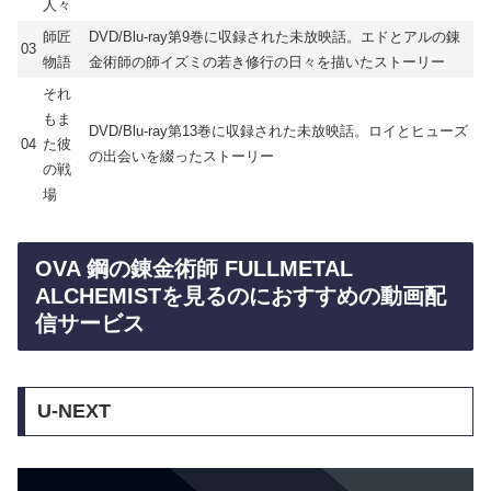
人々
師匠
DVD/Blu-ray第9巻に収録された未放映話。エドとアルの錬
03
物語
金術師の師イズミの若き修行の日々を描いたストーリー
それ
もま
DVD/Blu-ray第13巻に収録された未放映話。ロイとヒューズ
04
た彼
の出会いを綴ったストーリー
の戦
場
OVA 鋼の錬金術師 FULLMETAL
ALCHEMISTを見るのにおすすめの動画配
信サービス
U-NEXT