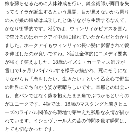
娘を蘇らせるために人体錬成を行い、錬金術師が両目を失
ってミイラが誕生するという展開。目が見えないから周り
の人が娘の錬成は成功したと偽りながら生活するなんて、
かなり衝撃的です。2話では、ウィンリィがピアスを喜ん
で空けるのはホークアイ中尉に憧れていたからだと分かり
ました。ホークアイもウィンリィの長い髪に影響されて髪
を伸ばしたのが良いですね。3話は全体的にコメディ要素
が強くて笑えました。18歳のイズミ・カーティス師匠が
雪山で1ヶ月サバイバルする様子が描かれ、死にそうにな
りながらも「恋をしたい、生きたい」という乙女心で野生
の世界に立ち向かう姿が素晴らしいです。旦那との出会い
も、食パンではなく熊を抱えたまま角でぶつかるというの
がユニークです。4話では、18歳のマスタングと若きヒュ
ーズのライバル関係から戦地で芽生えた残酷な友情が描か
れています。イシュヴァール人の昔の仲間を殺す瞬間は、
とても切なかったです。