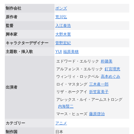
制作会社
ボンズ
原作者
荒川弘
監督
入江泰浩
脚本家
大野木寛
キャラクターデザイナー
菅野宏紀
主題歌・挿入歌
YUI
福原美穂
エドワード・エルリック
朴璐美
アルフォンス・エルリック
釘宮理恵
ウィンリィ・ロックベル
高本めぐみ
ロイ・マスタング
三木眞一郎
出演者
リザ・ホークアイ
折笠富美子
アレックス・ルイ・アームストロング
内海賢二
マース・ヒューズ
藤原啓治
カテゴリー
アニメ
制作国
日本