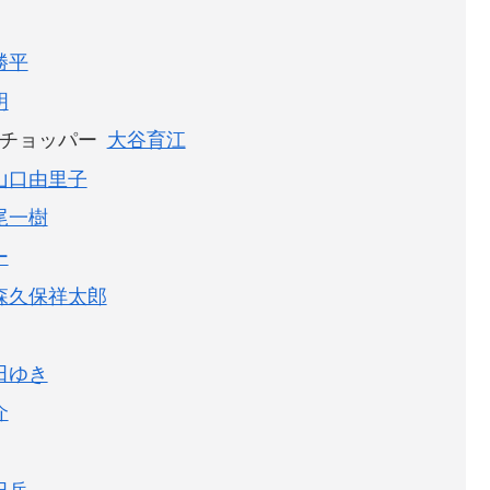
勝平
明
チョッパー
大谷育江
山口由里子
尾一樹
ー
森久保祥太郎
田ゆき
介