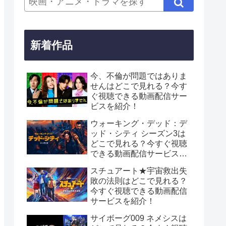
新着作品
今、不倫が問題ではありま
せんはどこで見れる？今す
ぐ視聴できる動画配信サー
ビスを紹介！
ウォーキング・デッド：デ
ッド・シティ シーズン3は
どこで見れる？今すぐ視聴
できる動画配信サービスを
紹介！
スチュアート★宇宙救出失
敗の法則はどこで見れる？
今すぐ視聴できる動画配信
サービスを紹介！
サイボーグ009 ネメシスは