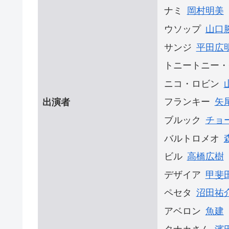
ナミ
岡村明美
ウソップ
山口
サンジ
平田広
トニートニー・
ニコ・ロビン
フランキー
矢
出演者
ブルック
チョ
バルトロメオ
ビル
高橋広樹
デザイア
甲斐
ペセタ
沼田祐
アベロン
魚建