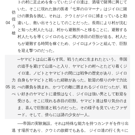
トの村に足止めを食っていたジイロ達は、酒場で賭博に興じて
いた。そこに現れた旅の医者『七草のロマーナ』はジイロに賭
彷
けの勝負を挑む。それは、クウミがジイロに捕まっていると勘
徨
04
違いし、救い出そうとしてのことだった。長雨により村が沈む
う
と知った村人たちは、村から避難所へと移ることに。避難する
槍
村人たちを導くジイロのもとに再び赤目の巨獣が迫る。村人た
ちが避難する時間を稼ぐため、ジイロはメランと組んで、巨獣
を迎え撃つのだった。
─ヤマビトは山に暮らす民。戦うために生まれたという。 帝国
の追手を避けて山道へと入り、ヤマビトの村へとたどり着くジ
イロ達。ノビトとヤマビトの間には戦争の歴史があり、ジイロ
力
自身もヤマビトと戦った経験があった。歓迎の祭りの中で力比
05
比
べの勝負を挑まれ、かつての敵に囲まれるジイロだったが、戦
べ
い好きのヤマビトに遺恨はなく、ジイロは強い男として歓迎を
受ける。そこに現れる赤目の巨獣。ヤマビト達は祭り気分のま
ま、喜んで巨獣達と戦うのだった。その様子を見ていたファザ
ード。そして、傍らには謎の少女が一人。
──帝国の実験施設。それは特殊な能力を持つカンナギを作り出
逃
す場所であり、クウミの故郷でもある。 ジイロ達の行く先々に