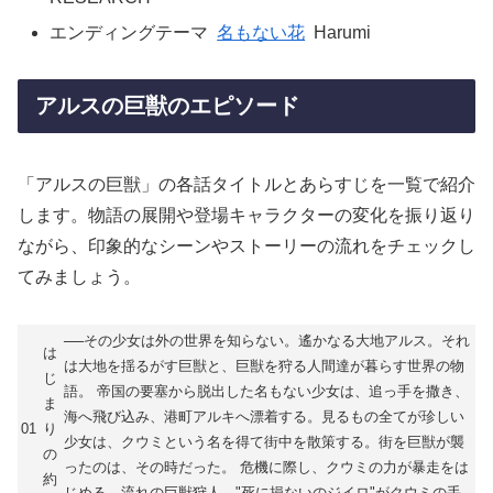
エンディングテーマ
名もない花
Harumi
アルスの巨獣のエピソード
「アルスの巨獣」の各話タイトルとあらすじを一覧で紹介
します。物語の展開や登場キャラクターの変化を振り返り
ながら、印象的なシーンやストーリーの流れをチェックし
てみましょう。
──その少女は外の世界を知らない。遙かなる大地アルス。それ
は
は大地を揺るがす巨獣と、巨獣を狩る人間達が暮らす世界の物
じ
語。 帝国の要塞から脱出した名もない少女は、追っ手を撒き、
ま
海へ飛び込み、港町アルキへ漂着する。見るもの全てが珍しい
01
り
少女は、クウミという名を得て街中を散策する。街を巨獣が襲
の
ったのは、その時だった。 危機に際し、クウミの力が暴走をは
約
じめる。流れの巨獣狩人、"死に損ないのジイロ"がクウミの手