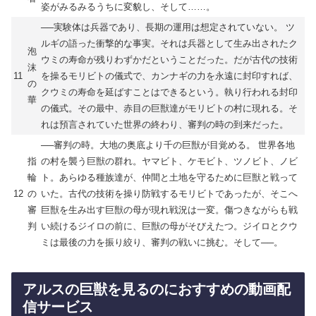
姿がみるみるうちに変貌し、そして……。
──実験体は兵器であり、長期の運用は想定されていない。 ツ
ルギの語った衝撃的な事実。それは兵器として生み出されたク
泡
ウミの寿命が残りわずかだということだった。だが古代の技術
沫
11
を操るモリビトの儀式で、カンナギの力を永遠に封印すれば、
の
クウミの寿命を延ばすことはできるという。執り行われる封印
華
の儀式。その最中、赤目の巨獣達がモリビトの村に現れる。そ
れは預言されていた世界の終わり、審判の時の到来だった。
──審判の時。大地の奥底より千の巨獣が目覚める。 世界各地
指
の村を襲う巨獣の群れ。ヤマビト、ケモビト、ツノビト、ノビ
輪
ト。あらゆる種族達が、仲間と土地を守るために巨獣と戦って
12
の
いた。古代の技術を操り防戦するモリビトであったが、そこへ
審
巨獣を生み出す巨獣の母が現れ戦況は一変。傷つきながらも戦
判
い続けるジイロの前に、巨獣の母がそびえたつ。ジイロとクウ
ミは最後の力を振り絞り、審判の戦いに挑む。そして──。
アルスの巨獣を見るのにおすすめの動画配
信サービス