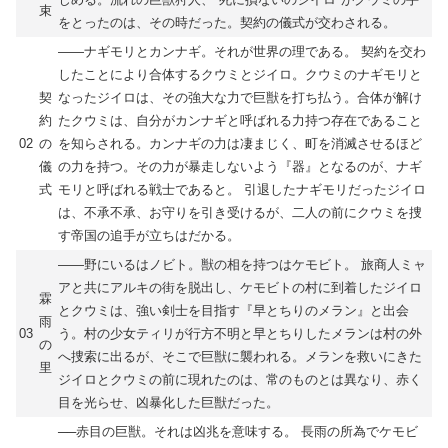
束
をとったのは、その時だった。契約の儀式が交わされる。
――ナギモリとカンナギ。それが世界の理である。 契約を交わ
したことにより合体するクウミとジイロ。クウミのナギモリと
契
なったジイロは、その強大な力で巨獣を打ち払う。合体が解け
約
たクウミは、自分がカンナギと呼ばれる力持つ存在であること
02
の
を知らされる。カンナギの力は凄まじく、町を消滅させるほど
儀
の力を持つ。その力が暴走しないよう『器』となるのが、ナギ
式
モリと呼ばれる戦士であると。 引退したナギモリだったジイロ
は、不承不承、お守りを引き受けるが、二人の前にクウミを捜
す帝国の追手が立ちはだかる。
――野にいるはノビト。獣の相を持つはケモビト。 旅商人ミャ
アと共にアルキの街を脱出し、ケモビトの村に到着したジイロ
霖
とクウミは、強い剣士を目指す『早とちりのメラン』と出会
雨
03
う。村の少女ティリが行方不明と早とちりしたメランは村の外
の
へ捜索に出るが、そこで巨獣に襲われる。メランを救いにきた
里
ジイロとクウミの前に現れたのは、常のものとは異なり、赤く
目を光らせ、凶暴化した巨獣だった。
──赤目の巨獣。それは凶兆を意味する。 長雨の所為でケモビ