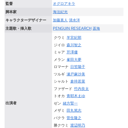
監督
オグロアキラ
脚本家
海法紀光
キャラクターデザイナー
加藤真人
清水洋
主題歌・挿入歌
PENGUIN RESEARCH
遥海
クウミ
羊宮妃那
ジイロ
森川智之
ミャア
芹澤優
メラン
峯田大夢
ロマーナ
日笠陽子
ツルギ
瀬戸麻沙美
シャルト
倉持若菜
ファザード
竹内良太
トオカ
青耶木まゆ
出演者
ゼン
緒方賢一
メザミ
田丸篤志
バクラ
菅生隆之
勝クウミ
渡辺明乃