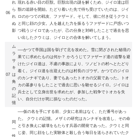
れ
現れる赤い目の巨獣。巨獣出現の謎を解くため、ジイロ達は巨
ら
獣の追跡を開始。たどり着いた先で待ち受けていたのは、ジイ
06
れ
ロのかつての戦友、ファザード。そして、彼に付き従うクウミ
ぬ
と同じ顔の少女。人を越えた力を振るうファザードに戸惑いつ
影
つ戦うジイロであったが、己の分身と対峙したことで過去を思
い出したクウミは、ジイロとの合体を解いてしまう。
ム
──かつて帝国は国を挙げて北を攻めた。雪に閉ざされた秘境の
ラ
果てに求めたものは何か？ かろうじてファザード達の追撃を避
サ
けたジイロ達は、不慮の事故により、ツノビトの村へとたどり
キ
着く。ジイロ達を出迎えたのは村長のゴウザ。かつてのジイロ
07
は
のカンナギであり、妻でもあったトオカの父親であった。トオ
角
カの墓参りをしたことで過去に思いを馳せるジイロ。ジイロは
の
兵士として立身出世を求めたが、参加した戦争でトオカを失
記
い、自分だけが死に損なったのだった。
憶
──仮の名を手にする前、少女に名前はなく、ただ番号があっ
た。 クウミの記憶。メザミの研究はカンナギを改造し、その命
同
と引き換えに破壊をもたらす兵器の開発であった。クウミと同
一
じ姿、同じ顔をした実験体と殺し合う毎日を送らされていたク
性