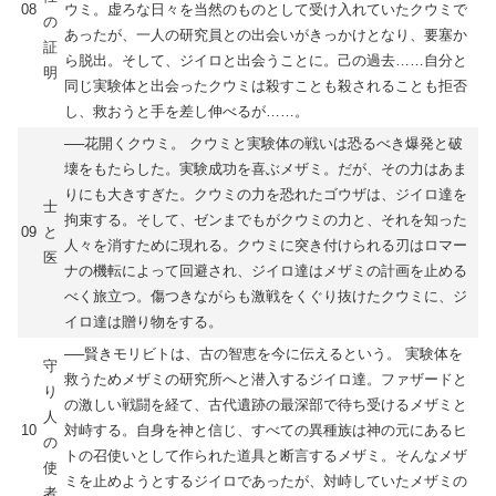
08
ウミ。虚ろな日々を当然のものとして受け入れていたクウミで
の
あったが、一人の研究員との出会いがきっかけとなり、要塞か
証
ら脱出。そして、ジイロと出会うことに。己の過去……自分と
明
同じ実験体と出会ったクウミは殺すことも殺されることも拒否
し、救おうと手を差し伸べるが……。
──花開くクウミ。 クウミと実験体の戦いは恐るべき爆発と破
壊をもたらした。実験成功を喜ぶメザミ。だが、その力はあま
りにも大きすぎた。クウミの力を恐れたゴウザは、ジイロ達を
士
拘束する。そして、ゼンまでもがクウミの力と、それを知った
09
と
人々を消すために現れる。クウミに突き付けられる刃はロマー
医
ナの機転によって回避され、ジイロ達はメザミの計画を止める
べく旅立つ。傷つきながらも激戦をくぐり抜けたクウミに、ジ
イロ達は贈り物をする。
──賢きモリビトは、古の智恵を今に伝えるという。 実験体を
守
救うためメザミの研究所へと潜入するジイロ達。ファザードと
り
の激しい戦闘を経て、古代遺跡の最深部で待ち受けるメザミと
人
10
対峙する。自身を神と信じ、すべての異種族は神の元にあるヒ
の
トの召使いとして作られた道具と断言するメザミ。そんなメザ
使
ミを止めようとするジイロであったが、対峙していたメザミの
者