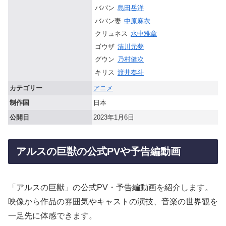
ババン
島田岳洋
ババン妻
中原麻衣
クリュネス
水中雅章
ゴウザ
清川元夢
グウン
乃村健次
キリス
渡井奏斗
カテゴリー
アニメ
制作国
日本
公開日
2023年1月6日
アルスの巨獣の公式PVや予告編動画
「アルスの巨獣」の公式PV・予告編動画を紹介します。
映像から作品の雰囲気やキャストの演技、音楽の世界観を
一足先に体感できます。