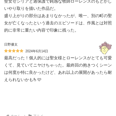
聖女セシリアと過保護で鈍感な牧師ローレンスのもどかし
いやり取りを描いた作品だ。
盛り上がりの部分はあまりなかったが、唯一、別の町の聖
女が亡くなったという過去のエピソードは、作風とは対照
的に非常に重たい内容で印象に残った。
日野優太
2024年6月14日
最高だった！個人的には聖女様とローレンスがとても可愛
くて、見ていてニヤけちゃった。最終回の抱きつくシーン
は何度か特に良かったけど、あれ以上の展開があったら耐
えられないかも🫰🩷
ホーム
アニメ