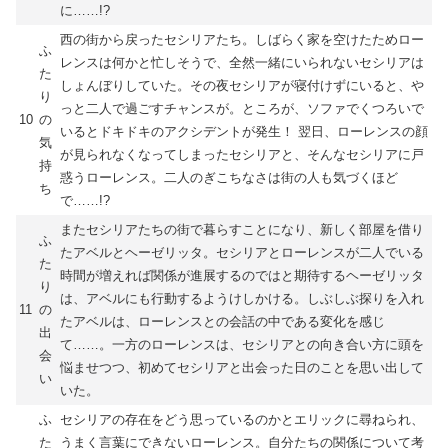
に……!?
西の街から戻ったセシリアたち。しばらく家を空けたためロー
ふ
レンスは何かと忙しそうで、全然一緒にいられないセシリアは
た
しょんぼりしていた。その夜セシリアが寝付けずにいると、や
り
っと二人で過ごすチャンスが。ところが、ソファでくつろいで
10
の
いるとドキドキのアクシデントが発生！ 翌日、ローレンスの顔
気
が見られなくなってしまったセシリアと、そんなセシリアに戸
持
惑うローレンス。二人のぎこちなさは街の人も気づくほど
ち
で……!?
またセシリアたちの街で暮らすことになり、新しく部屋を借り
ふ
たアベルとヘーゼリッタ。セシリアとローレンスが二人でいる
た
時間が増えれば関係が進展するのではと期待するヘーゼリッタ
り
は、アベルにも行動するようけしかける。しぶしぶ探りを入れ
11
の
たアベルは、ローレンスとの会話の中である変化を感じ
出
て……。一方のローレンスは、セシリアとの向き合い方に頭を
会
悩ませつつ、初めてセシリアと出会った日のことを思い出して
い
いた。
ふ
セシリアの存在をどう思っているのかとエリックに尋ねられ、
た
うまく言葉にできないローレンス。自分たちの関係について考