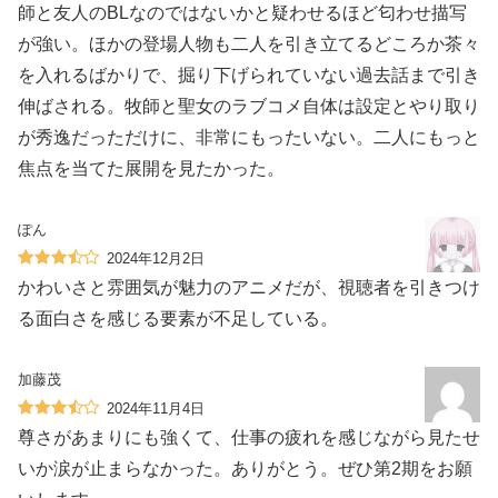
師と友人のBLなのではないかと疑わせるほど匂わせ描写
が強い。ほかの登場人物も二人を引き立てるどころか茶々
を入れるばかりで、掘り下げられていない過去話まで引き
伸ばされる。牧師と聖女のラブコメ自体は設定とやり取り
が秀逸だっただけに、非常にもったいない。二人にもっと
焦点を当てた展開を見たかった。
ぽん
2024年12月2日
かわいさと雰囲気が魅力のアニメだが、視聴者を引きつけ
る面白さを感じる要素が不足している。
加藤茂
2024年11月4日
尊さがあまりにも強くて、仕事の疲れを感じながら見たせ
いか涙が止まらなかった。ありがとう。ぜひ第2期をお願