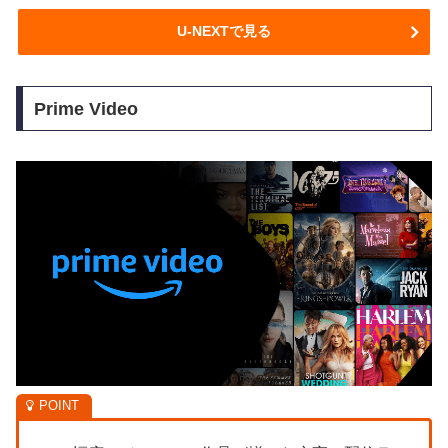
U-NEXTで見る
Prime Video