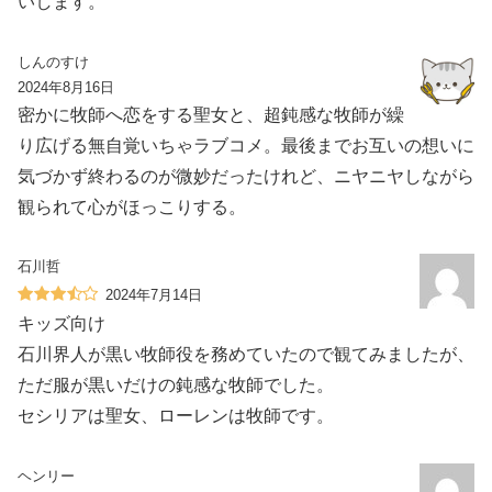
いします。
しんのすけ
2024年8月16日
密かに牧師へ恋をする聖女と、超鈍感な牧師が繰
り広げる無自覚いちゃラブコメ。最後までお互いの想いに
気づかず終わるのが微妙だったけれど、ニヤニヤしながら
観られて心がほっこりする。
石川哲
2024年7月14日
キッズ向け
石川界人が黒い牧師役を務めていたので観てみましたが、
ただ服が黒いだけの鈍感な牧師でした。
セシリアは聖女、ローレンは牧師です。
ヘンリー