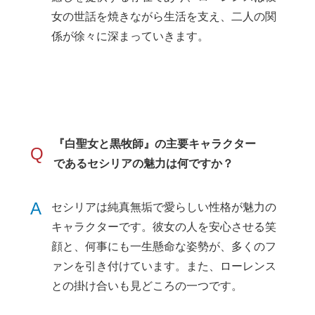
女の世話を焼きながら生活を支え、二人の関
係が徐々に深まっていきます。
『白聖女と黒牧師』の主要キャラクター
Q
であるセシリアの魅力は何ですか？
A
セシリアは純真無垢で愛らしい性格が魅力の
キャラクターです。彼女の人を安心させる笑
顔と、何事にも一生懸命な姿勢が、多くのフ
ァンを引き付けています。また、ローレンス
との掛け合いも見どころの一つです。