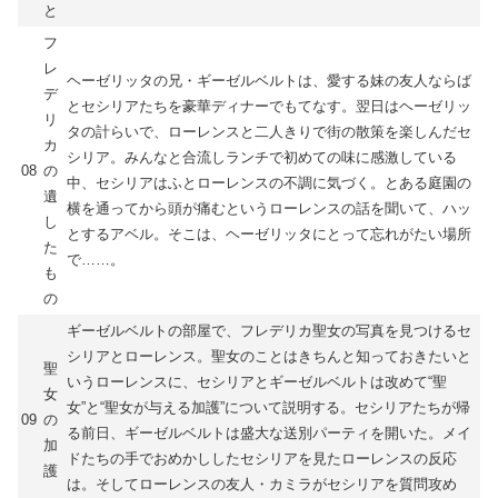
と
フ
レ
ヘーゼリッタの兄・ギーゼルベルトは、愛する妹の友人ならば
デ
とセシリアたちを豪華ディナーでもてなす。翌日はヘーゼリッ
リ
タの計らいで、ローレンスと二人きりで街の散策を楽しんだセ
カ
シリア。みんなと合流しランチで初めての味に感激している
08
の
中、セシリアはふとローレンスの不調に気づく。とある庭園の
遺
横を通ってから頭が痛むというローレンスの話を聞いて、ハッ
し
とするアベル。そこは、ヘーゼリッタにとって忘れがたい場所
た
で……。
も
の
ギーゼルベルトの部屋で、フレデリカ聖女の写真を見つけるセ
シリアとローレンス。聖女のことはきちんと知っておきたいと
聖
いうローレンスに、セシリアとギーゼルベルトは改めて“聖
女
女”と“聖女が与える加護”について説明する。セシリアたちが帰
09
の
る前日、ギーゼルベルトは盛大な送別パーティを開いた。メイ
加
ドたちの手でおめかししたセシリアを見たローレンスの反応
護
は。そしてローレンスの友人・カミラがセシリアを質問攻め