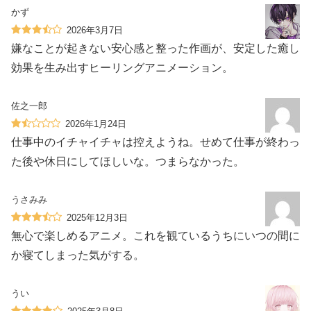
かず
2026年3月7日
嫌なことが起きない安心感と整った作画が、安定した癒し
効果を生み出すヒーリングアニメーション。
佐之一郎
2026年1月24日
仕事中のイチャイチャは控えようね。せめて仕事が終わっ
た後や休日にしてほしいな。つまらなかった。
うさみみ
2025年12月3日
無心で楽しめるアニメ。これを観ているうちにいつの間に
か寝てしまった気がする。
うい