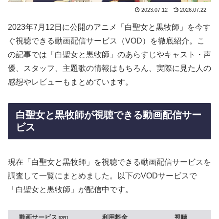
2023.07.12
2026.07.22
2023年7月12日に公開のアニメ「白聖女と黒牧師」を今す
ぐ視聴できる動画配信サービス（VOD）を徹底紹介。こ
の記事では「白聖女と黒牧師」のあらすじやキャスト・声
優、スタッフ、主題歌の情報はもちろん、実際に見た人の
感想やレビューもまとめています。
白聖女と黒牧師が視聴できる動画配信サー
ビス
現在「白聖女と黒牧師」を視聴できる動画配信サービスを
調査して一覧にまとめました。以下のVODサービスで
「白聖女と黒牧師」が配信中です。
動画サービス
利用料金
視聴
PR