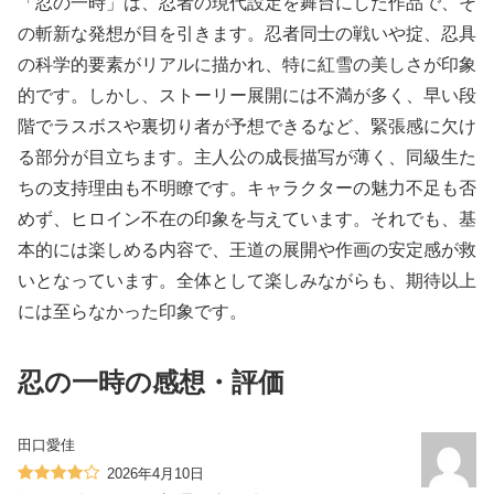
「忍の一時」は、忍者の現代設定を舞台にした作品で、そ
の斬新な発想が目を引きます。忍者同士の戦いや掟、忍具
の科学的要素がリアルに描かれ、特に紅雪の美しさが印象
的です。しかし、ストーリー展開には不満が多く、早い段
階でラスボスや裏切り者が予想できるなど、緊張感に欠け
る部分が目立ちます。主人公の成長描写が薄く、同級生た
ちの支持理由も不明瞭です。キャラクターの魅力不足も否
めず、ヒロイン不在の印象を与えています。それでも、基
本的には楽しめる内容で、王道の展開や作画の安定感が救
いとなっています。全体として楽しみながらも、期待以上
には至らなかった印象です。
忍の一時の感想・評価
田口愛佳
2026年4月10日