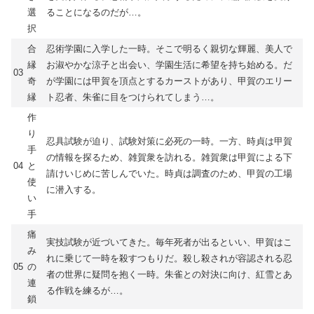
選
ることになるのだが…。
択
合
忍術学園に入学した一時。そこで明るく親切な輝麗、美人で
縁
お淑やかな涼子と出会い、学園生活に希望を持ち始める。だ
03
奇
が学園には甲賀を頂点とするカーストがあり、甲賀のエリー
縁
ト忍者、朱雀に目をつけられてしまう…。
作
り
忍具試験が迫り、試験対策に必死の一時。一方、時貞は甲賀
手
の情報を探るため、雑賀衆を訪れる。雑賀衆は甲賀による下
04
と
請けいじめに苦しんでいた。時貞は調査のため、甲賀の工場
使
に潜入する。
い
手
痛
実技試験が近づいてきた。毎年死者が出るといい、甲賀はこ
み
れに乗じて一時を殺すつもりだ。殺し殺されが容認される忍
05
の
者の世界に疑問を抱く一時。朱雀との対決に向け、紅雪とあ
連
る作戦を練るが…。
鎖