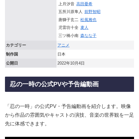
上月汐音
高田憂希
五所川原隼人
前野智昭
唐獅子玄二
松風雅也
児雷坊十全
麦人
三ツ橋小南
森なな子
カテゴリー
アニメ
制作国
日本
公開日
2022年10月4日
忍の一時の公式PVや予告編動画
「忍の一時」の公式PV・予告編動画を紹介します。映像
から作品の雰囲気やキャストの演技、音楽の世界観を一足
先に体感できます。