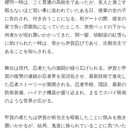
櫻羽一時は、ごく普通の高校生であったが、友人と過ごす
暇もないほど習い事に追われていたある日、後輩の女の子
に告白され、付き合うことになる。初デートの際、彼女の
家で良い雰囲気になっていたところ、突然ベッドの下から
何者かが現れ襲いかかってきた。間一髪、幼馴染の紅雪ら
に助けられた一時は、母から伊賀忍びであり、次期当主で
あることを知らされる。
舞台は現代、忍者たちの激闘が繰り広げられる。伊賀と甲
賀の復讐の連鎖が忍者界を泥沼化させ、最新技術で進化し
た忍者ストーリーが展開される。忍者学校、隠語、最新の
防衛装備、ハイテク機器が盛り込まれ、まるでスパイ映画
のような世界が広がる。
甲賀の者たちは伊賀が前当主を暗殺したことに恨みを抱き
襲いかかるが、結局、鬼道に操られていることに気づいた