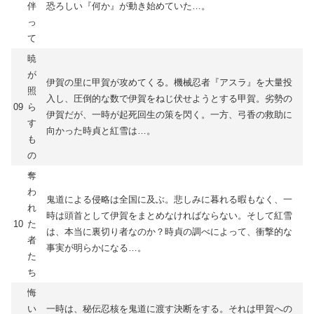
伴
恐ろしい『何か』が動き始めていた…。
っ
て
暁
が
伊賀の里に甲賀が攻めてくる。機械忍者『アスラ』を大量投
照
入し、圧倒的な数で伊賀をねじ伏せようとする甲賀。劣勢の
09
ら
伊賀だが、一時が起死回生の策を閃く。一方、弓香の救助に
す
向かった時貞と紅雪は…。
も
の
奪
わ
鬼道による侵略は全国に及ぶ。悲しみに暮れる暇もなく、一
れ
時は頭首として伊賀をまとめなければならない。そして紅雪
10
た
は、本当に裏切り者なのか？時貞の調べによって、衝撃的な
者
事実が明らかになる…。
た
ち
悔
い
一時は、秘伝忍核を鬼道に渡す決断をする。それは甲賀への