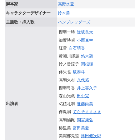
脚本家
高野水登
キャラクターデザイナー
鈴木勇
主題歌・挿入歌
ハンブレッダーズ
櫻羽一時
逢坂良太
加賀時貞
小西克幸
紅雪
白石晴香
黄瀬川輝麗
悠木碧
鈴ノ音涼子
関根瞳
伴朱雀
坂泰斗
高嶺火村
八代拓
櫻羽弓香
井上喜久子
森山光蔵
田中完
出演者
柘植礼羽
進藤尚美
伴鳳扇
てらそままさき
高嶺焔毘
間宮康弘
椿里美
富田美憂
美濃部鬼道
津田健次郎