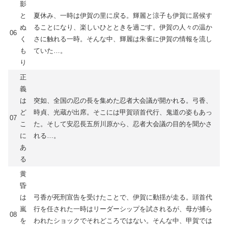
影
と
夏休み、一時は伊賀の里に戻る。輝麗と涼子も伊賀に居候す
ぬ
ることになり、楽しいひとときを過ごす。伊賀の人々の温か
06
く
さに触れる一時。そんな中、輝麗は朱雀に伊賀の情報を流し
も
ていた…。
り
正
義
は
突如、全国の忍の長を集めた忍者大会議が開かれる。弓香、
ど
時貞、光蔵が出席。そこには甲賀頭首代行、鬼道の姿もあっ
07
こ
た。そして安忍長五所川原から、忍者大会議の目的を聞かさ
に
れる…。
あ
る
黄
昏
は
弓香が死刑宣告を受けたことで、伊賀に動揺が走る。頭首代
嵐
行を任された一時はリーダーシップを試されるが、母が捕ら
08
を
われたショックでそれどころではない。そんな中、甲賀では