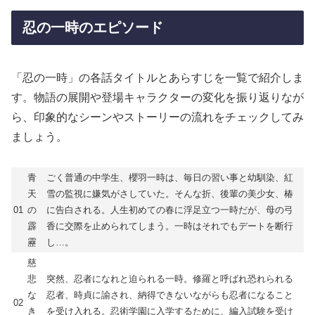
忍の一時のエピソード
「忍の一時」の各話タイトルとあらすじを一覧で紹介しま
す。物語の展開や登場キャラクターの変化を振り返りなが
ら、印象的なシーンやストーリーの流れをチェックしてみ
ましょう。
青
ごく普通の中学生、櫻羽一時は、毎日の習い事と幼馴染、紅
天
雪の監視に嫌気がさしていた。そんな折、後輩の美少女、椿
01
の
に告白される。人生初めての春に浮足立つ一時だが、母の弓
霹
香に交際を止められてしまう。一時はそれでもデートを断行
靂
し…。
慈
悲
突然、忍者になれと迫られる一時。修羅と呼ばれ恐れられる
な
忍者、時貞に諭され、納得できないながらも忍者になること
02
き
を受け入れる。忍術学園に入学するために、編入試験を受け