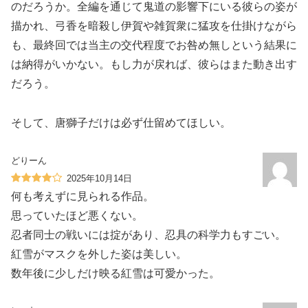
のだろうか。全編を通じて鬼道の影響下にいる彼らの姿が
描かれ、弓香を暗殺し伊賀や雑賀衆に猛攻を仕掛けながら
も、最終回では当主の交代程度でお咎め無しという結果に
は納得がいかない。もし力が戻れば、彼らはまた動き出す
だろう。
そして、唐獅子だけは必ず仕留めてほしい。
どりーん
2025年10月14日
何も考えずに見られる作品。
思っていたほど悪くない。
忍者同士の戦いには掟があり、忍具の科学力もすごい。
紅雪がマスクを外した姿は美しい。
数年後に少しだけ映る紅雪は可愛かった。