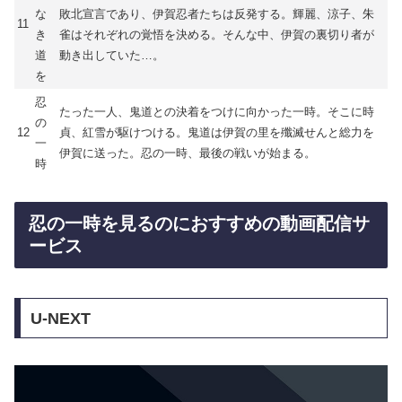
な
敗北宣言であり、伊賀忍者たちは反発する。輝麗、涼子、朱
11
き
雀はそれぞれの覚悟を決める。そんな中、伊賀の裏切り者が
道
動き出していた…。
を
忍
たった一人、鬼道との決着をつけに向かった一時。そこに時
の
12
貞、紅雪が駆けつける。鬼道は伊賀の里を殲滅せんと総力を
一
伊賀に送った。忍の一時、最後の戦いが始まる。
時
忍の一時を見るのにおすすめの動画配信サ
ービス
U-NEXT