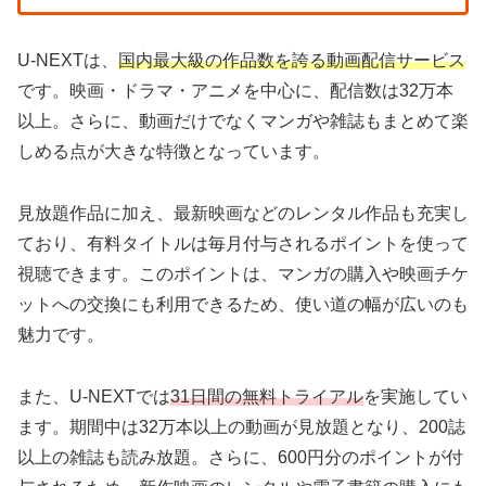
U-NEXTは、
国内最大級の作品数を誇る動画配信サービス
です。映画・ドラマ・アニメを中心に、配信数は32万本
以上。さらに、動画だけでなくマンガや雑誌もまとめて楽
しめる点が大きな特徴となっています。
見放題作品に加え、最新映画などのレンタル作品も充実し
ており、有料タイトルは毎月付与されるポイントを使って
視聴できます。このポイントは、マンガの購入や映画チケ
ットへの交換にも利用できるため、使い道の幅が広いのも
魅力です。
また、U-NEXTでは
31日間の無料トライアル
を実施してい
ます。期間中は32万本以上の動画が見放題となり、200誌
以上の雑誌も読み放題。さらに、600円分のポイントが付