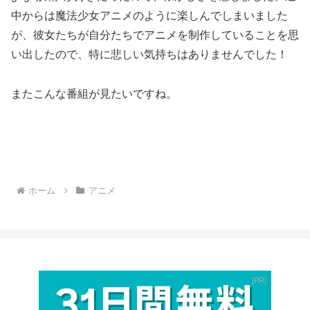
中からは魔法少女アニメのように楽しんでしまいました
が、彼女たちが自分たちでアニメを制作していることを思
い出したので、特に悲しい気持ちはありませんでした！
またこんな番組が見たいですね。
ホーム
アニメ
PR