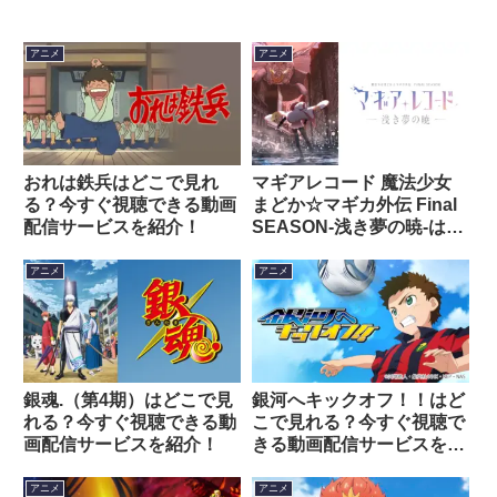
アニメ
アニメ
おれは鉄兵はどこで見れ
マギアレコード 魔法少女
る？今すぐ視聴できる動画
まどか☆マギカ外伝 Final
配信サービスを紹介！
SEASON-浅き夢の暁-はど
こで見れる？今すぐ視聴で
きる動画配信サービスを紹
アニメ
アニメ
介！
銀魂.（第4期）はどこで見
銀河へキックオフ！！はど
れる？今すぐ視聴できる動
こで見れる？今すぐ視聴で
画配信サービスを紹介！
きる動画配信サービスを紹
介！
アニメ
アニメ