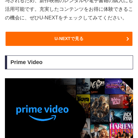
与されるため、新作映画のレンタルや電子書籍の購入にも
活用可能です。充実したコンテンツをお得に体験できるこ
の機会に、ぜひU-NEXTをチェックしてみてください。
U-NEXTで見る
Prime Video