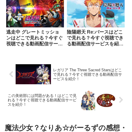
逃走中 グレートミッショ
陰陽廻天 Re:バースはどこ
ンはどこで見れる？今すぐ
で見れる？今すぐ視聴でき
視聴できる動画配信サービ
る動画配信サービスを紹
スを紹介！
介！
レガリア The Three Sacred Starsはどこ
で見れる？今すぐ視聴できる動画配信サ
ービスを紹介！
この美術部には問題がある！はどこで見
れる？今すぐ視聴できる動画配信サービ
スを紹介！
魔法少女？なりあ☆がーるずの感想・