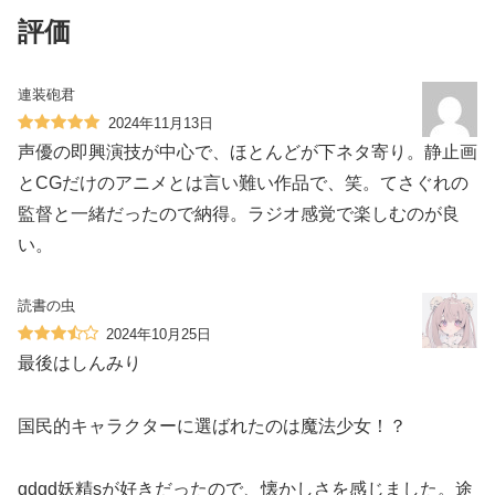
評価
連装砲君
2024年11月13日
声優の即興演技が中心で、ほとんどが下ネタ寄り。静止画
とCGだけのアニメとは言い難い作品で、笑。てさぐれの
監督と一緒だったので納得。ラジオ感覚で楽しむのが良
い。
読書の虫
2024年10月25日
最後はしんみり
国民的キャラクターに選ばれたのは魔法少女！？
gdgd妖精sが好きだったので、懐かしさを感じました。途