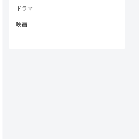
ドラマ
映画