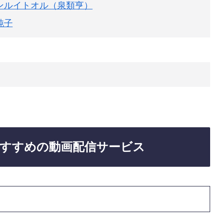
ンルイトオル（泉類亨）
純子
すすめの動画配信サービス