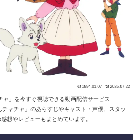
1994.01.07
2026.07.22
ャチャ」を今すぐ視聴できる動画配信サービス
んチャチャ」のあらすじやキャスト・声優、スタッ
の感想やレビューもまとめています。