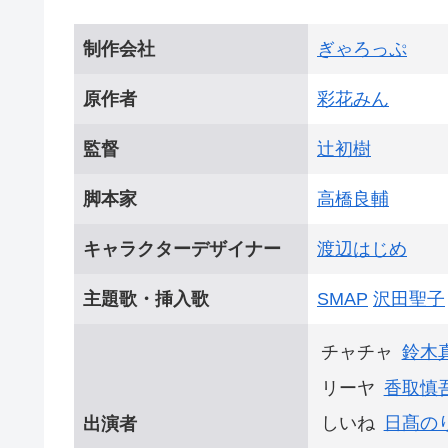
制作会社
ぎゃろっぷ
原作者
彩花みん
監督
辻初樹
脚本家
高橋良輔
キャラクターデザイナー
渡辺はじめ
主題歌・挿入歌
SMAP
沢田聖子
チャチャ
鈴木
リーヤ
香取慎
しいね
日髙の
出演者