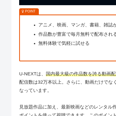
アニメ、映画、マンガ、書籍、雑誌
作品数が豊富で毎月無料で配布され
無料体験で気軽に試せる
U-NEXTは、
国内最大級の作品数を誇る動画配
配信数は32万本以上。さらに、動画だけでな
なっています。
見放題作品に加え、最新映画などのレンタル
ポイントを使って視聴できます。このポイン