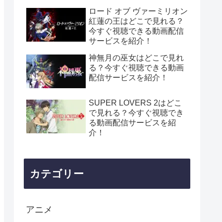
ロード オブ ヴァーミリオン
紅蓮の王はどこで見れる？
今すぐ視聴できる動画配信
サービスを紹介！
神無月の巫女はどこで見れ
る？今すぐ視聴できる動画
配信サービスを紹介！
SUPER LOVERS 2はどこ
で見れる？今すぐ視聴でき
る動画配信サービスを紹
介！
カテゴリー
アニメ