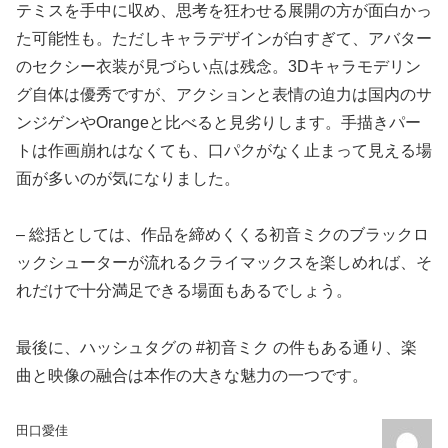
テミスを手中に収め、思考を狂わせる展開の方が面白かっ
た可能性も。ただしキャラデザインが白すぎて、アバター
のセクシー衣装が見づらい点は残念。3Dキャラモデリン
グ自体は優秀ですが、アクションと表情の迫力は国内のサ
ンジゲンやOrangeと比べると見劣りします。手描きパー
トは作画崩れはなくても、口パクがなく止まって見える場
面が多いのが気になりました。
– 総括としては、作品を締めくくる初音ミクのブラックロ
ックシューターが流れるクライマックスを楽しめれば、そ
れだけで十分満足できる場面もあるでしょう。
最後に、ハッシュタグの #初音ミク の件もある通り、楽
曲と映像の融合は本作の大きな魅力の一つです。
田口愛佳