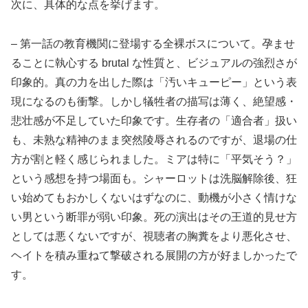
次に、具体的な点を挙げます。
– 第一話の教育機関に登場する全裸ボスについて。孕ませ
ることに執心する brutal な性質と、ビジュアルの強烈さが
印象的。真の力を出した際は「汚いキューピー」という表
現になるのも衝撃。しかし犠牲者の描写は薄く、絶望感・
悲壮感が不足していた印象です。生存者の「適合者」扱い
も、未熟な精神のまま突然陵辱されるのですが、退場の仕
方が割と軽く感じられました。ミアは特に「平気そう？」
という感想を持つ場面も。シャーロットは洗脳解除後、狂
い始めてもおかしくないはずなのに、動機が小さく情けな
い男という断罪が弱い印象。死の演出はその王道的見せ方
としては悪くないですが、視聴者の胸糞をより悪化させ、
ヘイトを積み重ねて撃破される展開の方が好ましかったで
す。