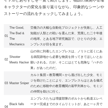
イトルとあらすじを一覧で紹介します。物語の展開や登場
キャラクターの変化を振り返りながら、印象的なシーンや
ストーリーの流れをチェックしてみましょう。
The Good,
労働力の大幅な自動化プロジェクトが失敗し、人工
The Bad &
知能が人類との戦いを選んだ末、荒廃した二十年後
01
The
の地球。とある地下研究施設で、ひとりの少女、エ
Mechanics
ンプレスが目を覚ます。
山の街に到着したエンプレスは、ノリトに近くにあ
Shooter
る病院跡地から必要な物資を持ってきてほしいとお
02
Meets Hacker
願いされる。だが、そこにはとても危険な『ハチの
巣』があったのだ。
カルト集団＜教育機関＞から逃げ出した少女、モミ
ジを助けたことにより、エンプレスらはとある儀式
03
Master Sniper
のために移動中の教育機関の装甲列車から、モミジ
の仲間を助けに行く。
エンプレスたちは増援部隊のボルトから軌道エレベ
Black falls
ーター完成までのタイムリミットが、あと一ヶ月で
04