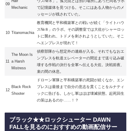
Half
ウス№８」。孤児院とは別の場所にあった同名ラボ
09
Mechanic
で記憶媒体を見つける。そこにはある人物からのメ
ッセージが残されていた。
教育機関と平和構築軍との戦いが続く「ライトハウ
ス№８」のラボ。その調整室では大佐がシャーロッ
10
Titanomachia
トに襲われ、トドメを刺されようとしていた。そこ
へエンプレスが現れて！
偵察部隊から想定外の連絡が入る。それでもなおエ
The Moon Is
ンプレスを軌道エレベーターの間近まで送り込み破
11
a Harsh
壊する作戦の決行を全軍へ伝える大佐。決戦前夜、
Mistress
束の間の休息。
ドローン軍隊と平和構築軍の死闘が続くなか、エン
Black Rock
プレスは最後まで自分の意志を貫くことをルナティ
12
Shooter
ックに告げる。しかし軍はほぼ壊滅状態。起死回生
の策はあるのか……！？
ブラック★★ロックシューター DAWN
FALLを見るのにおすすめの動画配信サー