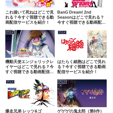
これ描いて死ねはどこで見
BanG Dream! 2nd
れる？今すぐ視聴できる動
Seasonはどこで見れる？
画配信サービスを紹介！
今すぐ視聴できる動画配信
サービスを紹介！
アニメ
アニメ
機動天使エンジェリックレ
はたらく細胞はどこで見れ
イヤーはどこで見れる？今
る？今すぐ視聴できる動画
すぐ視聴できる動画配信サ
配信サービスを紹介！
ービスを紹介！
アニメ
アニメ
爆走兄弟 レッツ&ゴ
ゲゲゲの鬼太郎（第6作）