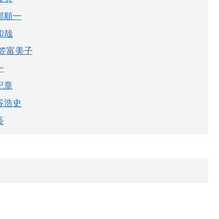
部順一
和哉
笠富美子
一
紀章
谷浩史
長