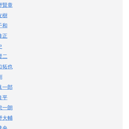
野賢章
友樹
千和
佳正
史
賢二
口拓也
剛
眞一郎
良平
総一朗
野大輔
達央