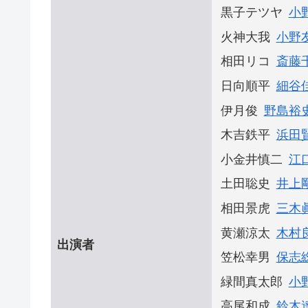
黒子テツヤ
小
火神大我
小野
相田リコ
斎藤
日向順平
細谷
伊月俊
野島裕
木吉鉄平
浜田
小金井慎二
江
土田聡史
井上
相田景虎
三木
黄瀬涼太
木村
出演者
笠松幸男
保志
緑間真太郎
小
高尾和成
鈴木