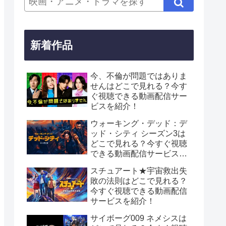
新着作品
今、不倫が問題ではありま
せんはどこで見れる？今す
ぐ視聴できる動画配信サー
ビスを紹介！
ウォーキング・デッド：デ
ッド・シティ シーズン3は
どこで見れる？今すぐ視聴
できる動画配信サービスを
紹介！
スチュアート★宇宙救出失
敗の法則はどこで見れる？
今すぐ視聴できる動画配信
サービスを紹介！
サイボーグ009 ネメシスは