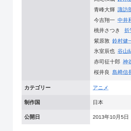
青峰大輝
諏訪
今吉翔一
中井
桃井さつき
折
紫原敦
鈴村健
氷室辰也
谷山
赤司征十郎
神
桜井良
島﨑信
カテゴリー
アニメ
制作国
日本
公開日
2013年10月5日