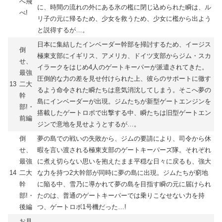
へ飛
に、時間の流れの外にある氷の檻に閉じ込められた瞬は、ル
べ!
リ子の元に帰るため、少女を救うため、少女に檻から出よう
と説得するが…。
日本に集結したインベーダー幹部を掃討するため、イージス
倒
極東支部にイギリス、アメリカ、ドイツ支部からジム・スカ
せ、
イラークをはじめ4人のゲートキーパーが派遣されてきた。
最強
圧倒的な力の差を見せ付けられた上、彼らのサポートに徹す
13
二大
るよう命令された瞬たちは意気消沈してしまう。そこへ夢の
幹
島にインベーダーが出現。ジムたちが新型ゲートエンジンを
部!・
搭載したゲートロボで出撃する中、瞬たちは旧型ゲートエン
前編
ジンで意地を見せようとするが…。
倒
夢の島での戦いの失敗から、ジムの要請により、司令から休
せ、
暇を言い渡される極東支部のゲートキーパーズ隊。それぞれ
最強
に煮え切らない思いを抱えたまま平穏な日々に戻るも、強大
14
二大
な力を持つ2大幹部が同時に夢の島に出現。ジムたちが窮地
幹
に陥る中、雪乃に導かれて夢の島を目指す瞬の元に届けられ
部!・
たのは、普通のゲートキーパーでは乗りこなせない力を持
後編
つ、ゲートロボ1号機だった…!
お見