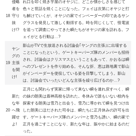
侵略
れ口を叩く焼き芋屋のオヤジに、どこか懐かしさを感じて
者を
色々と世話を焼くことになった。フェイは次第にオヤジと打
18
守り
ち解けていくが、オヤジの家でインベーダーの印であるサン
抜
グラスを発見して激しく動揺する。時を同じくして、怪電波
け!?
を追って調査にやってきた瞬たちがオヤジの家を訪れる。フ
ェイがとる行動は…?
影山がTVで生放送される討論会｢ヤングの主張｣に出場する
ヤン
ことになったという。ゲートキーパーズ隊のメンバーも招待
グの
され、討論会はクリスマスということもあって、かおるは瞬
19
主張
へのプレゼントを作り始める。そんな折、恵は路地裏で影山
を聞
がインベーダーを使役している姿を目撃してしまう。影山
け!
は、討論会でいったいどんな主張を繰り広げるのか…?
正月にも関わらず実家に帰って来ない瞬を連れ戻すべく、瞬
新た
の妹の朗美は盾神高校を訪れた。冬休みで誰もいない校内を
な年
探索する朗美は雪乃と出会う。雪乃に導かれて瞬を見つけ出
20
へ飛
した朗美にほだされた司令は、瞬たちに正月休みの許可を出
躍せ
す。ゲートキーパーズ隊のメンバーと雪乃も誘い、瞬の家で
よ!
正月を過ごすことになり、新たな年は、賑やかに始まるのだ
った。