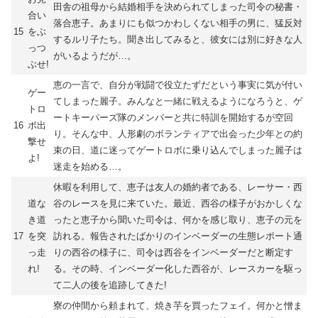
田舎の祖母から結婚相手を決められてしまった司令の秘書・
合い
落合恵子。あまりにも似つかわしくない相手の男に、猛反対
15
をぶ
するルリ子たち。聞き出してみると、彼女には別に好きな人
っつ
がいるようだが…。
ぶせ!
恵の一言で、自分が戦闘で役立たずだという事実に気が付い
ゲー
てしまった麗子。みんなと一緒に戦えるようになろうと、ゲ
トロ
ートキーパーズ隊のメンバーと共に特訓を開始するが空回
16
ボ出
り。そんな中、人形劇のボランティアで出会った少年との約
撃せ
束の日、道に迷ってゲートロボに乗り込んでしまった麗子は
よ!
迷走を始める…。
休暇を利用して、恵子は友人の婚約者である、レーサー・西
道な
谷のレースを見に来ていた。最近、西谷の様子がおかしくな
き道
ったと恵子から聞いた司令は、何かを感じ取り、恵子の元を
17
を突
訪れる。報告されたばかりのインベーダーの生態レポート通
っ走
りの西谷の様子に、司令は西谷をインベーダーだと断定す
れ!
る。その時、インベーダー化した西谷が、レースカーを駆っ
て二人の後を追跡してきた!
寮の仲間から頼まれて、焼き芋を買ったフェイ。何かと憎ま