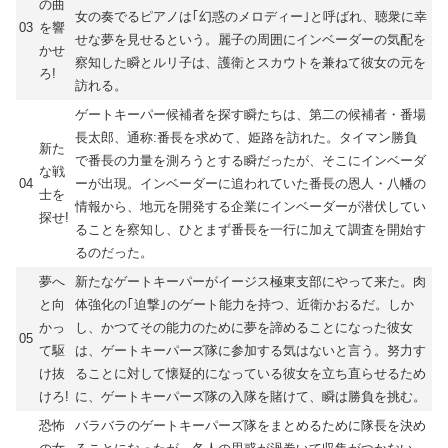
の曲
女の奏でるピアノは｢幻惑のメロディー｣と呼ばれ、聴衆に幸
03
を響
せな夢を見せるという。麗子の周囲にインベーダーの気配を
かせ
察知した瞬とルリ子は、護衛とスカウトを兼ねて彼女の元を
ろ!
訪れる。
ゲートキーパー候補者を探す瞬たちは、第二の候補者・番場
長太郎、通称:番長を求めて、姫路を訪れた。タイマン勝負
新た
で番長の力量を測ろうとする瞬だったが、そこにインベーダ
な戦
04
ーが出現。インベーダーに追われていた番長の恩人・八幡の
士を
情報から、地元を開発する企業にインベーダーが潜伏してい
探せ!
ることを察知し、ひとまず番長を一行に加えて調査を開始す
るのだった。
夢へ
新たなゲートキーパーがイージス極東支部にやって来た。肉
と向
体強化の｢迫撃｣のゲート能力を持つ、近衛かおるだ。しか
かっ
し、かつてその能力のために夢を諦めることになった彼女
05
て駆
は、ゲートキーパーズ隊に参加する気はないと言う。努力す
け抜
ることに対して懐疑的になっている彼女を立ち直らせるため
けろ!
に、ゲートキーパーズ隊の入隊を賭けて、瞬は勝負を挑む。
恐怖
バラバラのゲートキーパーズ隊をまとめるために隊長を決め