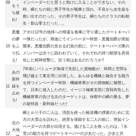
09
インベーダーだと思うと助けに入ることができない。その
をう
時、瞬たちの前に男子学生が颯爽と現れ、不良から女生徒を
ち破
救い出すのだった。その男子学生は、瞬たちのクラスの転校
れ!
生・影山零士だった…。
悪魔
アポロ12号の地球への帰還を無事に守り通したゲートキーパ
の夢
ー隊だったが、帰途にてインベーダー幹部・悪魔伯爵が突如
10
をふ
襲来。悪魔伯爵の見せる幻覚の前に、ゲートキーパーズ隊の
り払
メンバーは次々に囚われていく。それぞれの持つ願望を具現
え!
化した精神攻撃に、抗う術はあるのだろうか?
7年前にバミューダ海域で失踪した貨物船が、時間と空間を
あの
飛び越えて東京湾に出現した。あらゆる機械と融合する能力
新幹
を持つインベーダー幹部・機械将軍がその貨物船に擬態し
11
線を
て、日本に侵入したのだ。イージス極東支部に宣戦布告した
止め
機械将軍の告げる次のターゲットは、休暇中の瞬の乗る、夢
ろ!
の超特急・新幹線だった!
瞬とルリ子の二人は、消息を絶った輸送機の捜索のために北
方の大雪山を訪れた。絶景を堪能する二人の前に、突如イン
北の
ベーダーの大群が出現する。逃げる二人を救ったのは、｢氷
大地
12
雪｣の能力を持つゲートキーパーの少女だった。少女と共