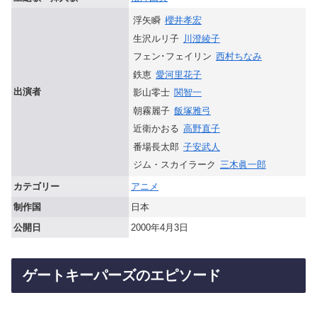
浮矢瞬
櫻井孝宏
生沢ルリ子
川澄綾子
フェン･フェイリン
西村ちなみ
鉄恵
愛河里花子
出演者
影山零士
関智一
朝霧麗子
飯塚雅弓
近衛かおる
高野直子
番場長太郎
子安武人
ジム・スカイラーク
三木眞一郎
カテゴリー
アニメ
制作国
日本
公開日
2000年4月3日
ゲートキーパーズのエピソード