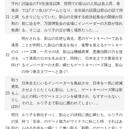
守れ!
討論会のTV生放送以降、世間での影山の人気は急上昇。巷
進歩
では｢クソ虫｣がブームとなり、女生徒の話題は影山の話で持
21
と調
ちきりになっていた。影山の主催する総決起集会の開催が目
和の
前に迫る中、万国博覧会の会場にインベーダーの大群が現れ
祭典!
る。そこは、ルリ子の父が働く場所だった…。
明かされる、影山の壮絶な過去。悪のゲートキーパーである
漆黒
ことが判明した影山の過去を知り、衝撃を覚えるゲートキー
のロ
パーズ隊。一方その頃、影山は機械将軍、悪魔伯爵の力を使
22
ボを
って漆黒のロボを生み出す。同時に、日本全土で大量発生す
砕け!
るインベーダーの大群。瞬たちゲートキーパーズ隊は、影山
の待つ東京タワーへと急ぐ!
戦う
日本全土にいるインベーダーを集結させ、日本を一気に絶滅
勇気
させようとたくらむ影山。しかし、ゲートキーパーズ隊は影
23
をふ
山との戦いでゲートエンジンを破壊され、なすすべもない。
りし
その上、ルリ子まで影山に攫われてしまい…。
ぼれ!
明日
ルリ子を救出すべく、影山との決戦に挑む瞬たち。ルリ子の
の笑
持つ「生命」のゲート能力がマイナスに転じた時、それはあ
24
顔の
らゆる生命を一瞬にして奪い取る「殺戮」のゲートと化して