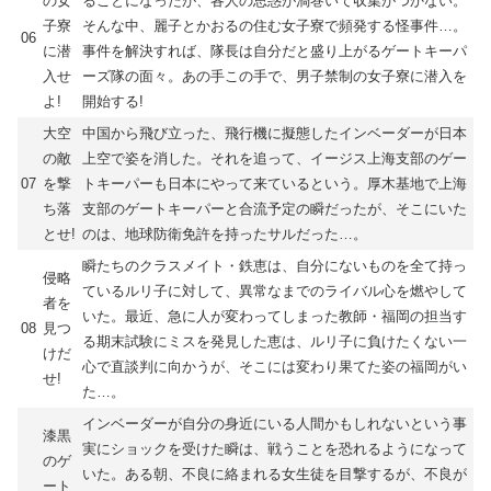
の女
ることになったが、各人の思惑が渦巻いて収集がつかない。
子寮
そんな中、麗子とかおるの住む女子寮で頻発する怪事件…。
06
に潜
事件を解決すれば、隊長は自分だと盛り上がるゲートキーパ
入せ
ーズ隊の面々。あの手この手で、男子禁制の女子寮に潜入を
よ!
開始する!
大空
中国から飛び立った、飛行機に擬態したインベーダーが日本
の敵
上空で姿を消した。それを追って、イージス上海支部のゲー
07
を撃
トキーパーも日本にやって来ているという。厚木基地で上海
ち落
支部のゲートキーパーと合流予定の瞬だったが、そこにいた
とせ!
のは、地球防衛免許を持ったサルだった…。
瞬たちのクラスメイト・鉄恵は、自分にないものを全て持っ
侵略
ているルリ子に対して、異常なまでのライバル心を燃やして
者を
いた。最近、急に人が変わってしまった教師・福岡の担当す
08
見つ
る期末試験にミスを発見した恵は、ルリ子に負けたくない一
けだ
心で直談判に向かうが、そこには変わり果てた姿の福岡がい
せ!
た…。
インベーダーが自分の身近にいる人間かもしれないという事
漆黒
実にショックを受けた瞬は、戦うことを恐れるようになって
のゲ
いた。ある朝、不良に絡まれる女生徒を目撃するが、不良が
ート