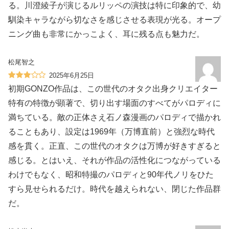
る。川澄綾子が演じるルリッペの演技は特に印象的で、幼
馴染キャラながら切なさを感じさせる表現が光る。オープ
ニング曲も非常にかっこよく、耳に残る点も魅力だ。
松尾智之
2025年6月25日
初期GONZO作品は、この世代のオタク出身クリエイター
特有の特徴が顕著で、切り出す場面のすべてがパロディに
満ちている。敵の正体さえ石ノ森漫画のパロディで描かれ
ることもあり、設定は1969年（万博直前）と強烈な時代
感を貫く。正直、この世代のオタクは万博が好きすぎると
感じる。とはいえ、それが作品の活性化につながっている
わけでもなく、昭和特撮のパロディと90年代ノリをひた
すら見せられるだけ。時代を越えられない、閉じた作品群
だ。