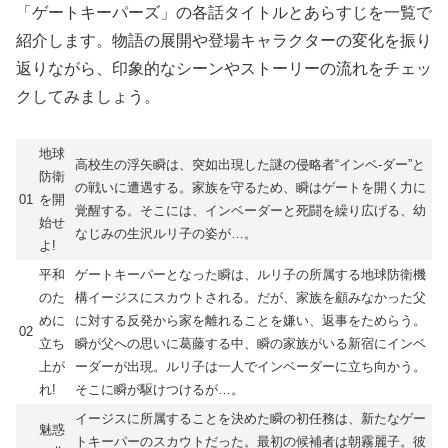
「ゲートキーパーズ」の各話タイトルとあらすじを一覧で
紹介します。物語の展開や登場キャラクターの変化を振り
返りながら、印象的なシーンやストーリーの流れをチェッ
クしてみましょう。
地球
高校生の浮矢瞬は、突如出現した謎の侵略者“インベ-ダー”と
防衛
の戦いに遭遇する。家族を守るため、瞬はゲートを開く力に
01
を開
覚醒する。そこには、インベーダーと死闘を繰り広げる、幼
始せ
なじみの生沢ルリ子の姿が…。
よ!
平和
ゲートキーパーとなった瞬は、ルリ子の所属する地球防衛機
のた
構イージスにスカウトされる。だが、家族を顧みなかった父
めに
に対する反発から家を離れることを嫌い、返事をためらう。
02
立ち
瞬が父への思いに葛藤する中、瞬の家族がいる新宿にインベ
上が
ーダーが出現。ルリ子は一人でインベーダーに立ち向かう。
れ!
そこに瞬が駆けつけるが…。
イージスに所属することを決めた瞬の初任務は、新たなゲー
魅惑
トキーパーのスカウトだった。最初の候補者は朝霧麗子。彼