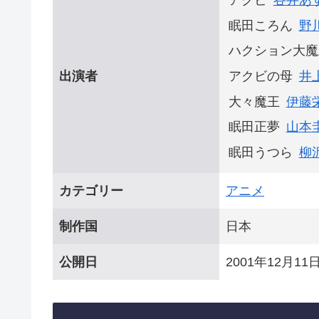
アクビ
谷井あ
眠田ころん
野
ハクション大魔
出演者
アクビの母
井
大々魔王
伊藤
眠田正夢
山本
眠田うつら
柳
カテゴリー
アニメ
制作国
日本
公開日
2001年12月11