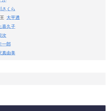
すか
川さくら
王
大平透
上喜久子
栄次
圭一郎
沢真由美
日