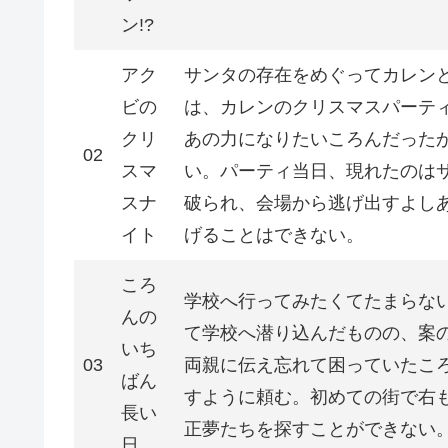
ン!?
アク
サンタの存在をめぐってカレン
ビの
は、カレンのクリスマスパーテ
クリ
あの力になりたいころんだった
02
スマ
い。パーティ当日、現れたのは
スナ
破られ、会場から逃げ出すよし
イト
げることはできない。
ころ
学校へ行ってみたくてたまらな
んの
て学校へ潜り込んだものの、案
いち
03
両親に伝え忘れて困っていたこ
ばん
すように頼む。初めての街で右
長い
正夢たちを探すことができない
日